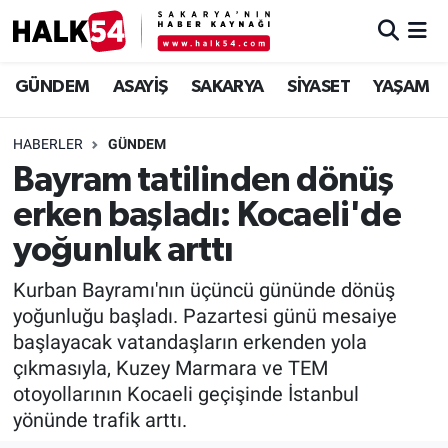
GÜNDEM
Adapazarı Nöbetçi Eczaneler
GÜNDEM
ASAYİŞ
SAKARYA
SİYASET
YAŞAM
ASAYİŞ
Adapazarı Hava Durumu
HABERLER
GÜNDEM
Bayram tatilinden dönüş
YAŞAM
Adapazarı Trafik Yoğunluk Haritası
erken başladı: Kocaeli'de
SAKARYA
Süper Lig Puan Durumu ve Fikstür
yoğunluk arttı
SİYASET
Tüm Manşetler
Kurban Bayramı'nın üçüncü gününde dönüş
yoğunluğu başladı. Pazartesi günü mesaiye
EKONOMİ
Son Dakika Haberleri
başlayacak vatandaşların erkenden yola
çıkmasıyla, Kuzey Marmara ve TEM
SOKAK RÖPORTAJLARI
Haber Arşivi
otoyollarının Kocaeli geçişinde İstanbul
yönünde trafik arttı.
SPOR