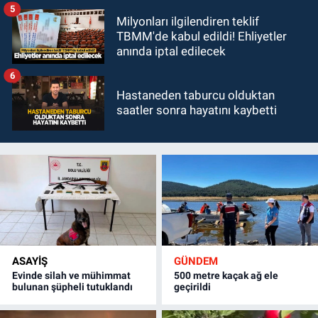
5
Milyonları ilgilendiren teklif
TBMM'de kabul edildi! Ehliyetler
anında iptal edilecek
6
Hastaneden taburcu olduktan
saatler sonra hayatını kaybetti
ASAYİŞ
GÜNDEM
Evinde silah ve mühimmat
500 metre kaçak ağ ele
bulunan şüpheli tutuklandı
geçirildi