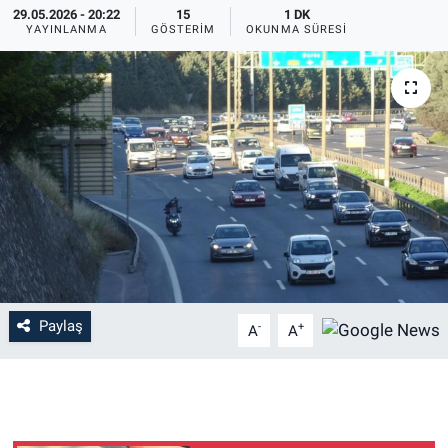
29.05.2026 - 20:22
15
1 DK
YAYINLANMA
GÖSTERIM
OKUNMA SÜRESI
EĞİTİM
MAGAZİN
ÖZEL HABER
HALK54 PANORAMA
Paylaş
-
+
A
A