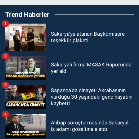
Trend Haberler
1
Sakarya'ya atanan Başkomisere
teşekkür plaketi
2
Sakaryalı firma MASAK Raporunda
yer aldı
3
Sapanca'da cinayet: Akrabasının
vurduğu 30 yaşındaki genç hayatını
kaybetti
4
Ahbap soruşturmasında Sakaryalı
iş adamı gözaltına alındı