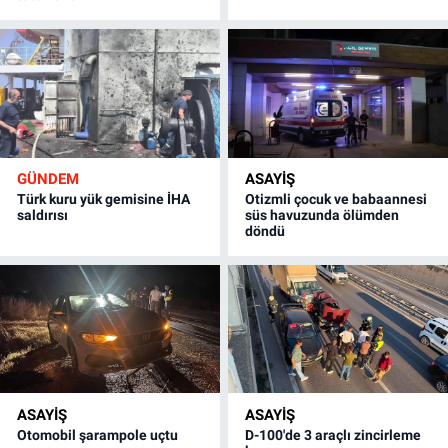
GÜNDEM
ASAYİŞ
Türk kuru yük gemisine İHA
Otizmli çocuk ve babaannesi
saldırısı
süs havuzunda ölümden
döndü
ASAYİŞ
ASAYİŞ
Otomobil şarampole uçtu
D-100'de 3 araçlı zincirleme