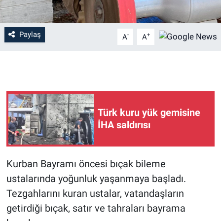
Paylaş
-
+
A
A
Türk kuru yük gemisine
İHA saldırısı
Kurban Bayramı öncesi bıçak bileme
ustalarında yoğunluk yaşanmaya başladı.
Tezgahlarını kuran ustalar, vatandaşların
getirdiği bıçak, satır ve tahraları bayrama