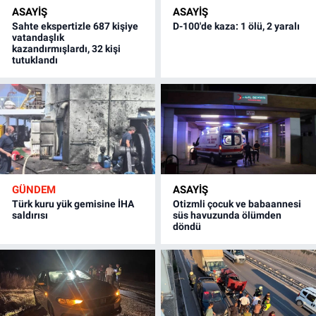
ASAYİŞ
ASAYİŞ
Sahte ekspertizle 687 kişiye
D-100'de kaza: 1 ölü, 2 yaralı
vatandaşlık
kazandırmışlardı, 32 kişi
tutuklandı
GÜNDEM
ASAYİŞ
Türk kuru yük gemisine İHA
Otizmli çocuk ve babaannesi
saldırısı
süs havuzunda ölümden
döndü