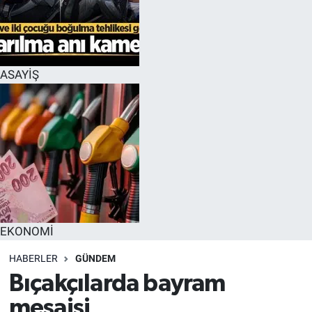
EĞİTİM
MAGAZİN
ASAYİŞ
ÖZEL HABER
HALK54 PANORAMA
EKONOMİ
HABERLER
GÜNDEM
Bıçakçılarda bayram
mesaisi