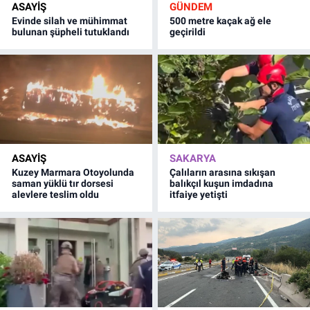
ASAYİŞ
GÜNDEM
Evinde silah ve mühimmat
500 metre kaçak ağ ele
bulunan şüpheli tutuklandı
geçirildi
ASAYİŞ
SAKARYA
Kuzey Marmara Otoyolunda
Çalıların arasına sıkışan
saman yüklü tır dorsesi
balıkçıl kuşun imdadına
alevlere teslim oldu
itfaiye yetişti