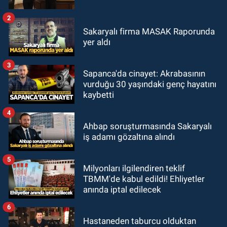
2
Sakaryalı firma MASAK Raporunda
yer aldı
3
Sapanca'da cinayet: Akrabasının
vurduğu 30 yaşındaki genç hayatını
kaybetti
4
Ahbap soruşturmasında Sakaryalı
iş adamı gözaltına alındı
5
Milyonları ilgilendiren teklif
TBMM'de kabul edildi! Ehliyetler
anında iptal edilecek
6
Hastaneden taburcu olduktan