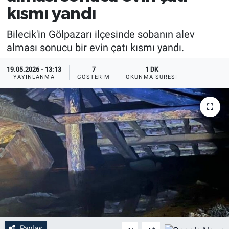
kısmı yandı
EĞİTİM
Bilecik'in Gölpazarı ilçesinde sobanın alev
MAGAZİN
alması sonucu bir evin çatı kısmı yandı.
ÖZEL HABER
19.05.2026 - 13:13
7
1 DK
YAYINLANMA
GÖSTERIM
OKUNMA SÜRESI
HALK54 PANORAMA
Paylaş
-
+