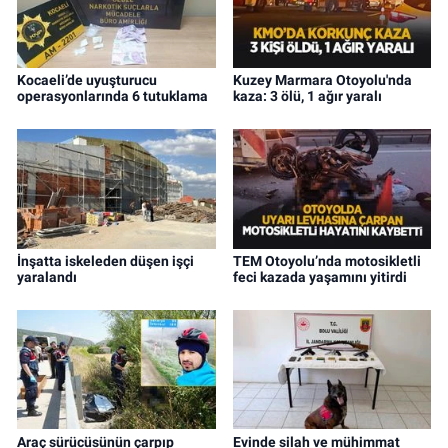
Kocaeli’de uyuşturucu
Kuzey Marmara Otoyolu'nda
operasyonlarında 6 tutuklama
kaza: 3 ölü, 1 ağır yaralı
İnşatta iskeleden düşen işçi
TEM Otoyolu’nda motosikletli
yaralandı
feci kazada yaşamını yitirdi
Araç sürücüsünün çarpıp
Evinde silah ve mühimmat