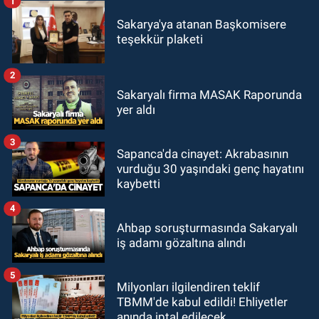
1
Sakarya'ya atanan Başkomisere
teşekkür plaketi
2
Sakaryalı firma MASAK Raporunda
yer aldı
3
Sapanca'da cinayet: Akrabasının
vurduğu 30 yaşındaki genç hayatını
kaybetti
4
Ahbap soruşturmasında Sakaryalı
iş adamı gözaltına alındı
5
Milyonları ilgilendiren teklif
TBMM'de kabul edildi! Ehliyetler
anında iptal edilecek