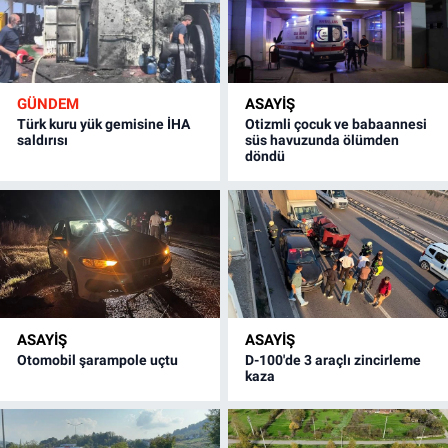
GÜNDEM
ASAYİŞ
Türk kuru yük gemisine İHA
Otizmli çocuk ve babaannesi
saldırısı
süs havuzunda ölümden
döndü
ASAYİŞ
ASAYİŞ
Otomobil şarampole uçtu
D-100'de 3 araçlı zincirleme
kaza