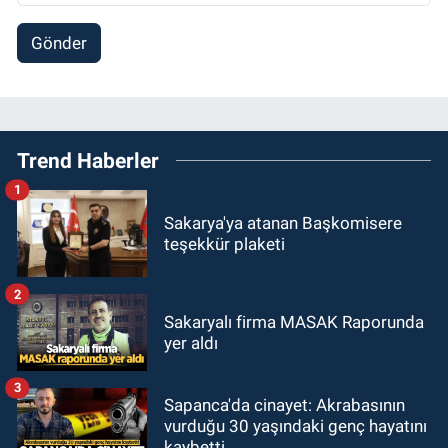
Gönder
Trend Haberler
1
Sakarya'ya atanan Başkomisere
teşekkür plaketi
2
Sakaryalı firma MASAK Raporunda
yer aldı
3
Sapanca'da cinayet: Akrabasının
vurduğu 30 yaşındaki genç hayatını
kaybetti