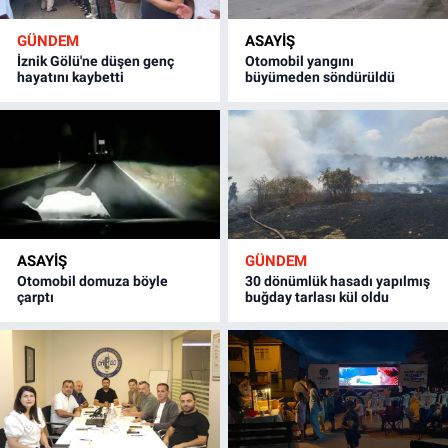
GÜNDEM
ASAYİŞ
İznik Gölü'ne düşen genç
Otomobil yangını
hayatını kaybetti
büyümeden söndürüldü
ASAYİŞ
GÜNDEM
Otomobil domuza böyle
30 dönümlük hasadı yapılmış
çarptı
buğday tarlası kül oldu