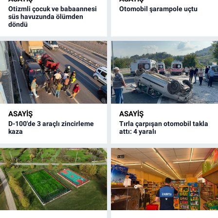
Otizmli çocuk ve babaannesi
Otomobil şarampole uçtu
süs havuzunda ölümden
döndü
ASAYİŞ
ASAYİŞ
D-100'de 3 araçlı zincirleme
Tırla çarpışan otomobil takla
kaza
attı: 4 yaralı