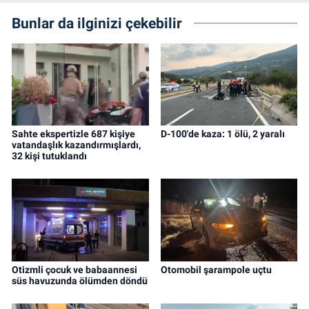
Bunlar da ilginizi çekebilir
Sahte ekspertizle 687 kişiye
D-100'de kaza: 1 ölü, 2 yaralı
vatandaşlık kazandırmışlardı,
32 kişi tutuklandı
Otizmli çocuk ve babaannesi
Otomobil şarampole uçtu
süs havuzunda ölümden döndü