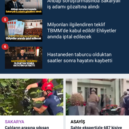
Ahbap soruşturmasında Sakaryalı
iş adamı gözaltına alındı
5
Milyonları ilgilendiren teklif
TBMM'de kabul edildi! Ehliyetler
anında iptal edilecek
6
Hastaneden taburcu olduktan
saatler sonra hayatını kaybetti
SAKARYA
ASAYİŞ
Çalıların arasına sıkışan
Sahte ekspertizle 687 kişiye