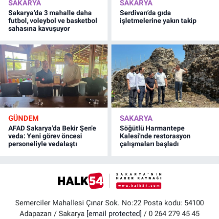
SAKARYA
SAKARYA
Sakarya’da 3 mahalle daha
Serdivan’da gıda
futbol, voleybol ve basketbol
işletmelerine yakın takip
sahasına kavuşuyor
GÜNDEM
SAKARYA
AFAD Sakarya'da Bekir Şen'e
Söğütlü Harmantepe
veda: Yeni görev öncesi
Kalesi'nde restorasyon
personeliyle vedalaştı
çalışmaları başladı
Semerciler Mahallesi Çınar Sok. No:22 Posta kodu: 54100
Adapazarı / Sakarya
[email protected]
/ 0 264 279 45 45