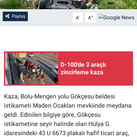
Paylaş
-
+
A
A
D-100'de 3 araçlı
zincirleme kaza
Kaza, Bolu-Mengen yolu Gökçesu beldesi
istikameti Maden Ocakları mevkiinde meydana
geldi. Edinilen bilgiye göre, Gökçesu
istikametine seyir halinde olan Hülya G.
idaresindeki 43 U 6673 plakalı hafif ticari araç,