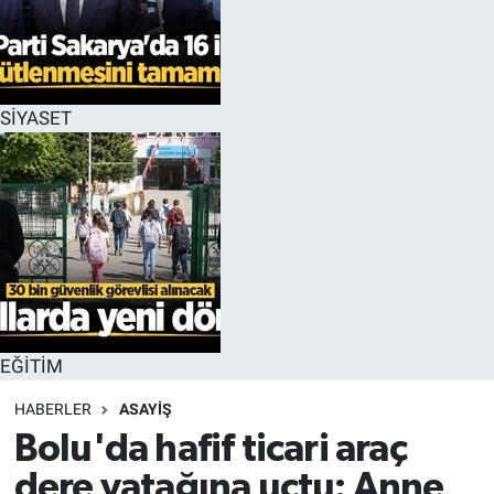
EĞİTİM
MAGAZİN
SİYASET
ÖZEL HABER
HALK54 PANORAMA
EĞİTİM
HABERLER
ASAYİŞ
Bolu'da hafif ticari araç
dere yatağına uçtu: Anne