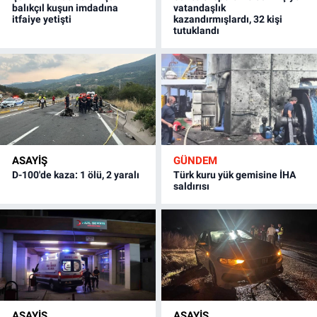
balıkçıl kuşun imdadına
vatandaşlık
itfaiye yetişti
kazandırmışlardı, 32 kişi
tutuklandı
ASAYİŞ
GÜNDEM
D-100'de kaza: 1 ölü, 2 yaralı
Türk kuru yük gemisine İHA
saldırısı
ASAYİŞ
ASAYİŞ