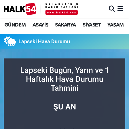
GÜNDEM
Adapazarı Nöbetçi Eczaneler
GÜNDEM
ASAYİŞ
SAKARYA
SİYASET
YAŞAM
ASAYİŞ
Adapazarı Hava Durumu
Lapseki Hava Durumu
YAŞAM
Adapazarı Trafik Yoğunluk Haritası
SAKARYA
Süper Lig Puan Durumu ve Fikstür
Lapseki Bugün, Yarın ve 1
Haftalık Hava Durumu
SİYASET
Tüm Manşetler
Tahmini
EKONOMİ
Son Dakika Haberleri
ŞU AN
SOKAK RÖPORTAJLARI
Haber Arşivi
SPOR