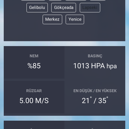
Gelibolu
Gökçeada
Lapseki
Merkez
Yenice
NEM
BASINÇ
%85
1013 HPA
hpa
RÜZGAR
EN DÜŞÜK / EN YÜKSEK
°
°
5.00 M/S
21
/ 35