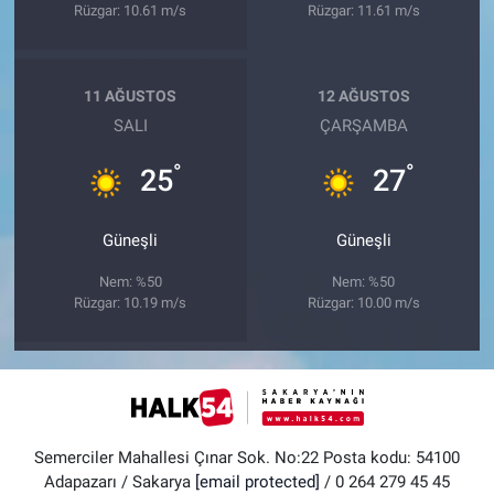
Rüzgar: 10.61 m/s
Rüzgar: 11.61 m/s
11 AĞUSTOS
12 AĞUSTOS
SALI
ÇARŞAMBA
°
°
25
27
Güneşli
Güneşli
Nem: %50
Nem: %50
Rüzgar: 10.19 m/s
Rüzgar: 10.00 m/s
Semerciler Mahallesi Çınar Sok. No:22 Posta kodu: 54100
Adapazarı / Sakarya
[email protected]
/ 0 264 279 45 45