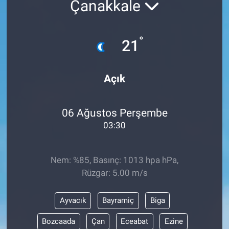
Çanakkale
EĞİTİM
°
21
MAGAZİN
ÖZEL HABER
Açık
HALK54 PANORAMA
06 Ağustos Perşembe
03:30
Nem: %85, Basınç: 1013 hpa hPa,
Rüzgar: 5.00 m/s
Ayvacık
Bayramiç
Biga
Bozcaada
Çan
Eceabat
Ezine