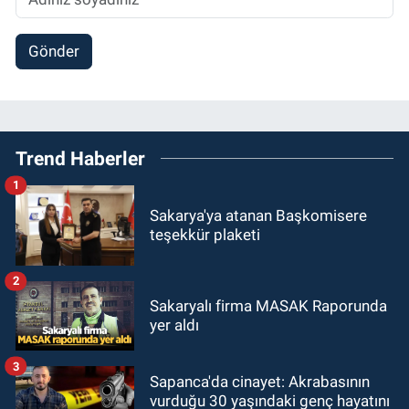
Gönder
Trend Haberler
1
Sakarya'ya atanan Başkomisere
teşekkür plaketi
2
Sakaryalı firma MASAK Raporunda
yer aldı
3
Sapanca'da cinayet: Akrabasının
vurduğu 30 yaşındaki genç hayatını