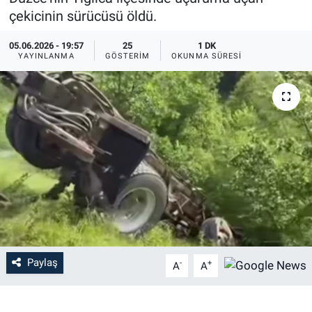
çekicinin sürücüsü öldü.
EĞİTİM
05.06.2026 - 19:57
25
1 DK
YAYINLANMA
GÖSTERIM
OKUNMA SÜRESI
MAGAZİN
ÖZEL HABER
HALK54 PANORAMA
Paylaş
-
+
A
A