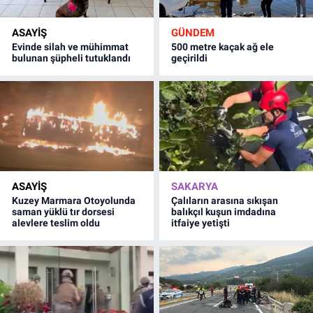
ASAYİŞ
GÜNDEM
Evinde silah ve mühimmat
500 metre kaçak ağ ele
bulunan şüpheli tutuklandı
geçirildi
ASAYİŞ
SAKARYA
Kuzey Marmara Otoyolunda
Çalıların arasına sıkışan
saman yüklü tır dorsesi
balıkçıl kuşun imdadına
alevlere teslim oldu
itfaiye yetişti