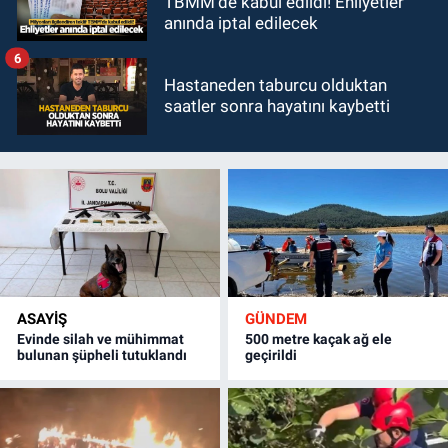
TBMM'de kabul edildi! Ehliyetler
anında iptal edilecek
6
Hastaneden taburcu olduktan
saatler sonra hayatını kaybetti
ASAYİŞ
GÜNDEM
Evinde silah ve mühimmat
500 metre kaçak ağ ele
bulunan şüpheli tutuklandı
geçirildi