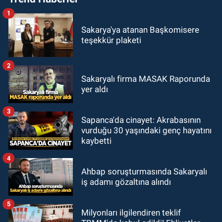
1
Sakarya'ya atanan Başkomisere
teşekkür plaketi
2
Sakaryalı firma MASAK Raporunda
yer aldı
3
Sapanca'da cinayet: Akrabasının
vurduğu 30 yaşındaki genç hayatını
kaybetti
4
Ahbap soruşturmasında Sakaryalı
iş adamı gözaltına alındı
5
Milyonları ilgilendiren teklif