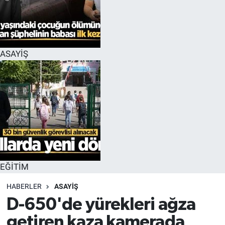
EĞİTİM
MAGAZİN
ASAYİŞ
ÖZEL HABER
HALK54 PANORAMA
EĞİTİM
HABERLER
ASAYİŞ
D-650'de yürekleri ağza
getiren kaza kamerada