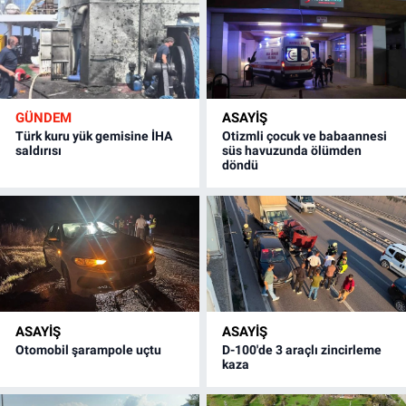
GÜNDEM
ASAYİŞ
Türk kuru yük gemisine İHA
Otizmli çocuk ve babaannesi
saldırısı
süs havuzunda ölümden
döndü
ASAYİŞ
ASAYİŞ
Otomobil şarampole uçtu
D-100'de 3 araçlı zincirleme
kaza