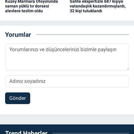
Kuzey Marmara Otoyolunda
Sahte ekspertizle 687 kişiye
saman yüklü tır dorsesi
vatandaşlık kazandırmışlardı,
alevlere teslim oldu
32 kişi tutuklandı
Yorumlar
Gönder
Trend Haberler