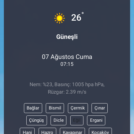
EĞİTİM
°
26
MAGAZİN
Güneşli
ÖZEL HABER
07 Ağustos Cuma
HALK54 PANORAMA
07:15
Nem: %23, Basınç: 1005 hpa hPa,
Rüzgar: 2.39 m/s
Bağlar
Bismil
Çermik
Çınar
Çüngüş
Dicle
Eğil
Ergani
Hani
Hazro
Kayapınar
Kocaköy