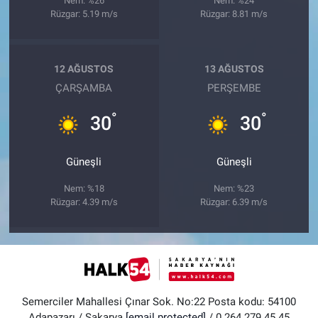
Nem: %26
Nem: %24
Rüzgar: 5.19 m/s
Rüzgar: 8.81 m/s
12 AĞUSTOS
13 AĞUSTOS
ÇARŞAMBA
PERŞEMBE
°
°
30
30
Güneşli
Güneşli
Nem: %18
Nem: %23
Rüzgar: 4.39 m/s
Rüzgar: 6.39 m/s
Semerciler Mahallesi Çınar Sok. No:22 Posta kodu: 54100
Adapazarı / Sakarya
[email protected]
/ 0 264 279 45 45