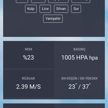
Kulp
Lice
Silvan
Sur
Yenişehir
NEM
BASINÇ
%23
1005 HPA
hpa
RÜZGAR
EN DÜŞÜK / EN YÜKSEK
°
°
2.39 M/S
23
/ 37