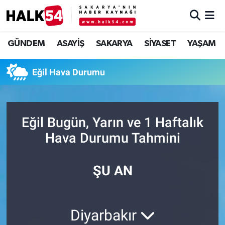
GÜNDEM
Adapazarı Nöbetçi Eczaneler
GÜNDEM
ASAYİŞ
SAKARYA
SİYASET
YAŞAM
ASAYİŞ
Adapazarı Hava Durumu
Eğil Hava Durumu
YAŞAM
Adapazarı Trafik Yoğunluk Haritası
SAKARYA
Süper Lig Puan Durumu ve Fikstür
Eğil Bugün, Yarın ve 1 Haftalık
Hava Durumu Tahmini
SİYASET
Tüm Manşetler
EKONOMİ
Son Dakika Haberleri
ŞU AN
SOKAK RÖPORTAJLARI
Haber Arşivi
Diyarbakır
SPOR