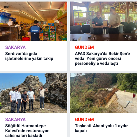
SAKARYA
GÜNDEM
Serdivan’da gıda
AFAD Sakarya'da Bekir Şen'e
işletmelerine yakın takip
veda: Yeni görev öncesi
personeliyle vedalaştı
SAKARYA
GÜNDEM
Söğütlü Harmantepe
Taşkesti-Abant yolu 1 aydır
Kalesi'nde restorasyon
kapalı
çalışmaları başladı