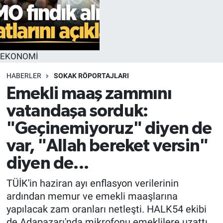
EKONOMİ
HABERLER
SOKAK RÖPORTAJLARI
Emekli maaş zammını
vatandaşa sorduk:
"Geçinemiyoruz" diyen de
var, "Allah bereket versin"
diyen de...
TÜİK'in haziran ayı enflasyon verilerinin
ardından memur ve emekli maaşlarına
yapılacak zam oranları netleşti. HALK54 ekibi
de Adapazarı'nda mikrofonu emeklilere uzattı.