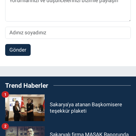
Gönder
Trend Haberler
1
Sakarya'ya atanan Başkomisere
teşekkür plaketi
2
Sakaryalı firma MASAK Raporunda