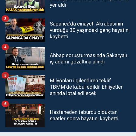
yer aldı
3
Sapanca'da cinayet: Akrabasının
vurduğu 30 yaşındaki genç hayatını
kaybetti
4
Ahbap soruşturmasında Sakaryalı
iş adamı gözaltına alındı
5
Milyonları ilgilendiren teklif
TBMM'de kabul edildi! Ehliyetler
anında iptal edilecek
6
Hastaneden taburcu olduktan
saatler sonra hayatını kaybetti