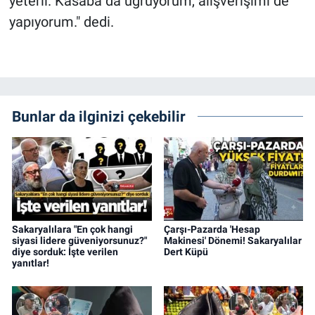
yeterli. Kasaba da uğruyorum, alışverişimi de
yapıyorum." dedi.
Bunlar da ilginizi çekebilir
Sakaryalılara "En çok hangi
Çarşı-Pazarda 'Hesap
siyasi lidere güveniyorsunuz?"
Makinesi' Dönemi! Sakaryalılar
diye sorduk: İşte verilen
Dert Küpü
yanıtlar!