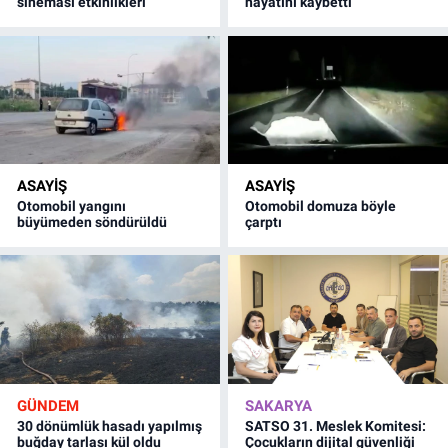
sineması etkinlikleri
hayatını kaybetti
ASAYİŞ
ASAYİŞ
Otomobil yangını
Otomobil domuza böyle
büyümeden söndürüldü
çarptı
GÜNDEM
SAKARYA
30 dönümlük hasadı yapılmış
SATSO 31. Meslek Komitesi:
buğday tarlası kül oldu
Çocukların dijital güvenliği