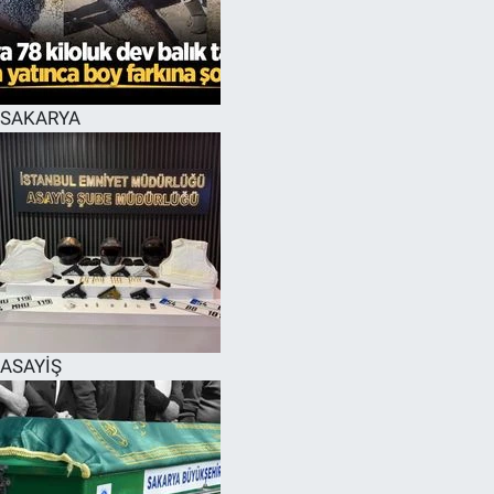
EĞİTİM
MAGAZİN
SAKARYA
ÖZEL HABER
HALK54 PANORAMA
ASAYİŞ