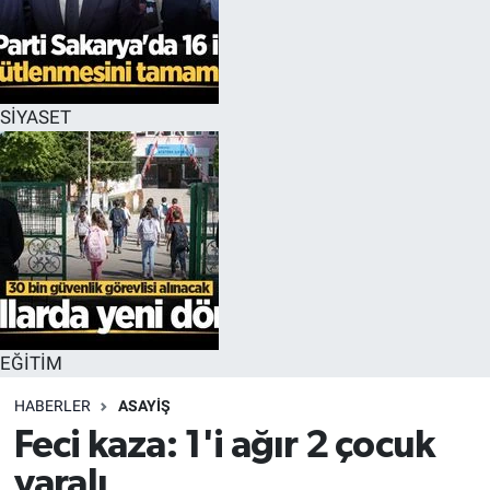
EĞİTİM
MAGAZİN
SİYASET
ÖZEL HABER
HALK54 PANORAMA
EĞİTİM
HABERLER
ASAYİŞ
Feci kaza: 1'i ağır 2 çocuk
yaralı