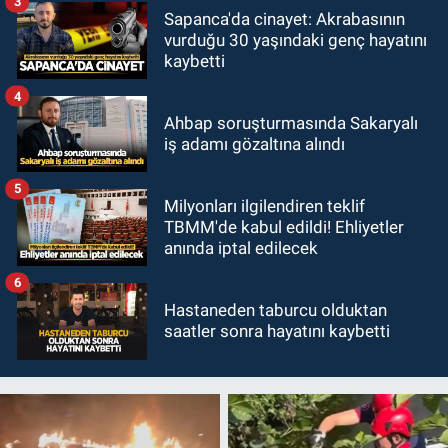
3
Sapanca'da cinayet: Akrabasının
vurduğu 30 yaşındaki genç hayatını
kaybetti
4
Ahbap soruşturmasında Sakaryalı
iş adamı gözaltına alındı
5
Milyonları ilgilendiren teklif
TBMM'de kabul edildi! Ehliyetler
anında iptal edilecek
6
Hastaneden taburcu olduktan
saatler sonra hayatını kaybetti