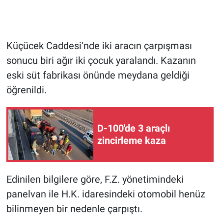
Küçücek Caddesi’nde iki aracın çarpışması
sonucu biri ağır iki çocuk yaralandı. Kazanın
eski süt fabrikası önünde meydana geldiği
öğrenildi.
D-100'de 3 araçlı
zincirleme kaza
Edinilen bilgilere göre, F.Z. yönetimindeki
panelvan ile H.K. idaresindeki otomobil henüz
bilinmeyen bir nedenle çarpıştı.