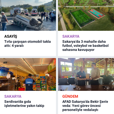
ASAYİŞ
SAKARYA
Tırla çarpışan otomobil takla
Sakarya’da 3 mahalle daha
attı: 4 yaralı
futbol, voleybol ve basketbol
sahasına kavuşuyor
SAKARYA
GÜNDEM
Serdivan’da gıda
AFAD Sakarya'da Bekir Şen'e
işletmelerine yakın takip
veda: Yeni görev öncesi
personeliyle vedalaştı