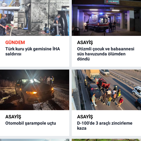
GÜNDEM
ASAYİŞ
Türk kuru yük gemisine İHA
Otizmli çocuk ve babaannesi
saldırısı
süs havuzunda ölümden
döndü
ASAYİŞ
ASAYİŞ
Otomobil şarampole uçtu
D-100'de 3 araçlı zincirleme
kaza