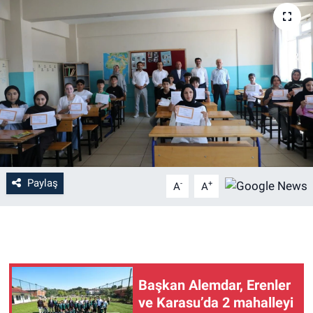
Paylaş
-
+
A
A
Başkan Alemdar, Erenler
ve Karasu’da 2 mahalleyi