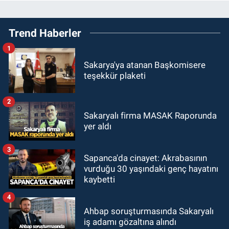
Trend Haberler
1
Sakarya'ya atanan Başkomisere
teşekkür plaketi
2
Sakaryalı firma MASAK Raporunda
yer aldı
3
Sapanca'da cinayet: Akrabasının
vurduğu 30 yaşındaki genç hayatını
kaybetti
4
Ahbap soruşturmasında Sakaryalı
iş adamı gözaltına alındı