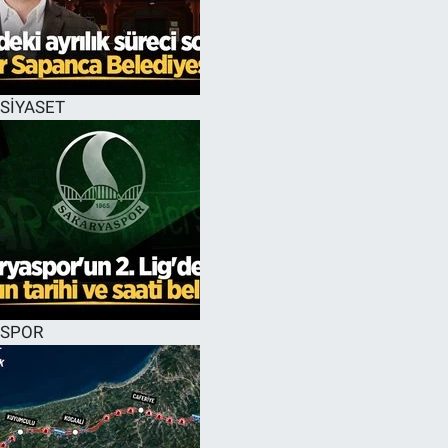
EĞİTİM
MAGAZİN
SİYASET
ÖZEL HABER
HALK54 PANORAMA
SPOR