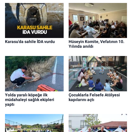
Karasu'da sahile İDA vurdu
Hüseyin Komite, Vefatının 10.
Yılında anıldı
Yolda yaralı köpeğe ilk
Çocuklarla Felsefe Atölyesi
müdahaleyi sağlık ekipleri
kapılarını açtı
yaptı