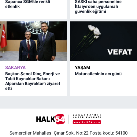
Sapanca SGM’de renkli
SASKİ saha personeline
etkinlik
İtfaiye’den uygulamalı
güvenlik eğitimi
SAKARYA
YAŞAM
Başkan Şenol Dinç, Enerji ve
Matur ailesinin acı günü
Tabii Kaynaklar Bakanı
Alparslan Bayraktar’ı ziyaret
etti
Semerciler Mahallesi Çınar Sok. No:22 Posta kodu: 54100