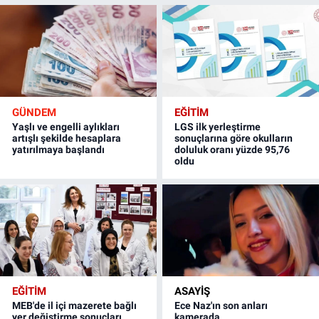
GÜNDEM
EĞİTİM
Yaşlı ve engelli aylıkları
LGS ilk yerleştirme
artışlı şekilde hesaplara
sonuçlarına göre okulların
yatırılmaya başlandı
doluluk oranı yüzde 95,76
oldu
EĞİTİM
ASAYİŞ
MEB'de il içi mazerete bağlı
Ece Naz'ın son anları
yer değiştirme sonuçları
kamerada