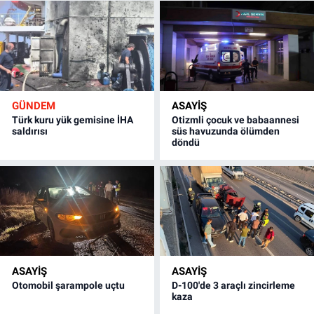
GÜNDEM
ASAYİŞ
Türk kuru yük gemisine İHA
Otizmli çocuk ve babaannesi
saldırısı
süs havuzunda ölümden
döndü
ASAYİŞ
ASAYİŞ
Otomobil şarampole uçtu
D-100'de 3 araçlı zincirleme
kaza