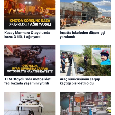
Kuzey Marmara Otoyolu'nda
İnşatta iskeleden düşen işçi
kaza: 3 ölü, 1 ağır yaralı
yaralandı
TEM Otoyolu’nda motosikletli
Araç sürücüsünün çarpıp
feci kazada yaşamını yitirdi
kaçtığı bisikletli öldü