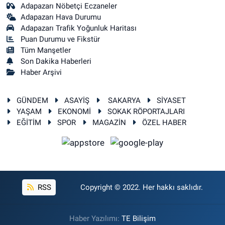
Adapazarı Nöbetçi Eczaneler
Adapazarı Hava Durumu
Adapazarı Trafik Yoğunluk Haritası
Puan Durumu ve Fikstür
Tüm Manşetler
Son Dakika Haberleri
Haber Arşivi
GÜNDEM
ASAYİŞ
SAKARYA
SİYASET
YAŞAM
EKONOMİ
SOKAK RÖPORTAJLARI
EĞİTİM
SPOR
MAGAZİN
ÖZEL HABER
RSS
Copyright © 2022. Her hakkı saklıdır.
Haber Yazılımı:
TE Bilişim