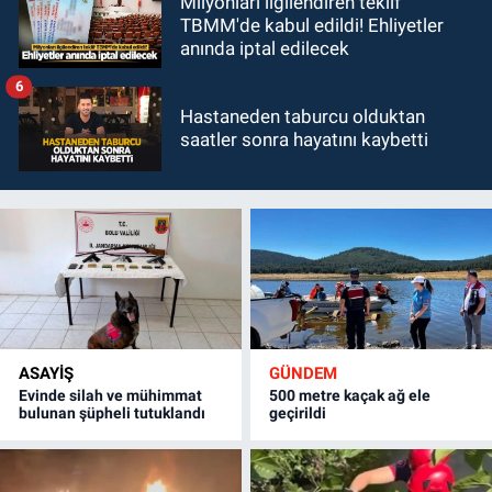
Milyonları ilgilendiren teklif
TBMM'de kabul edildi! Ehliyetler
anında iptal edilecek
6
Hastaneden taburcu olduktan
saatler sonra hayatını kaybetti
ASAYİŞ
GÜNDEM
Evinde silah ve mühimmat
500 metre kaçak ağ ele
bulunan şüpheli tutuklandı
geçirildi