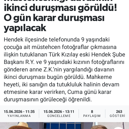
ikinci duruşması görüldü!
EĞİTİM
O gün karar duruşması
MAGAZİN
yapılacak
Hendek ilçesinde telefonunda 9 yaşındaki
ÖZEL HABER
çocuğa ait müstehcen fotoğraflar çıkmasına
ilişkin tutuklanan Türk Kızılay eski Hendek Şube
HALK54 PANORAMA
Başkanı R.Y. ve 9 yaşındaki kızının fotoğraflarını
gönderen anne Z.K.’nin yargılandığı davanın
ikinci duruşması bugün görüldü. Mahkeme
heyeti, iki sanığın da tutukluluk halinin devam
etmesine karar verirken, Cuma günü karar
duruşmasının görüleceği öğrenildi.
15.06.2026 - 11:35
15.06.2026 - 13:11
8
263
YAYINLANMA
GÜNCELLEME
PAYLAŞIM
GÖSTERIM