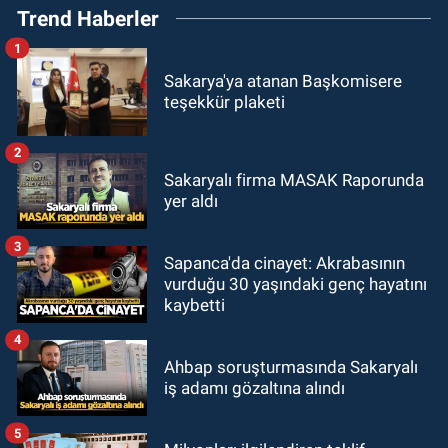
Trend Haberler
1
Sakarya'ya atanan Başkomisere
teşekkür plaketi
2
Sakaryalı firma MASAK Raporunda
yer aldı
3
Sapanca'da cinayet: Akrabasının
vurduğu 30 yaşındaki genç hayatını
kaybetti
4
Ahbap soruşturmasında Sakaryalı
iş adamı gözaltına alındı
5