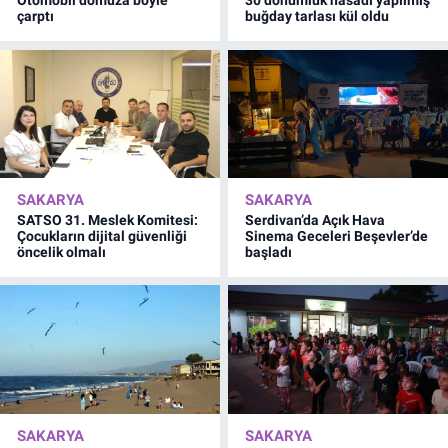
Otomobil domuza böyle
30 dönümlük hasadı yapılmış
çarptı
buğday tarlası kül oldu
SAKARYA
SAKARYA
SATSO 31. Meslek Komitesi:
Serdivan’da Açık Hava
Çocukların dijital güvenliği
Sinema Geceleri Beşevler’de
öncelik olmalı
başladı
SAKARYA
SAKARYA