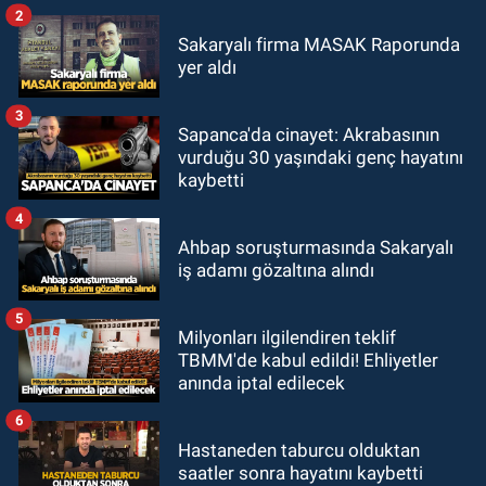
2
Sakaryalı firma MASAK Raporunda
yer aldı
3
Sapanca'da cinayet: Akrabasının
vurduğu 30 yaşındaki genç hayatını
kaybetti
4
Ahbap soruşturmasında Sakaryalı
iş adamı gözaltına alındı
5
Milyonları ilgilendiren teklif
TBMM'de kabul edildi! Ehliyetler
anında iptal edilecek
6
Hastaneden taburcu olduktan
saatler sonra hayatını kaybetti