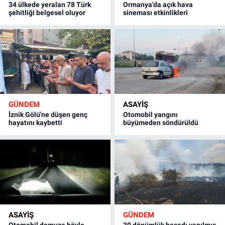
34 ülkede yeralan 78 Türk
Ormanya'da açık hava
şehitliği belgesel oluyor
sineması etkinlikleri
GÜNDEM
ASAYİŞ
İznik Gölü'ne düşen genç
Otomobil yangını
hayatını kaybetti
büyümeden söndürüldü
ASAYİŞ
GÜNDEM