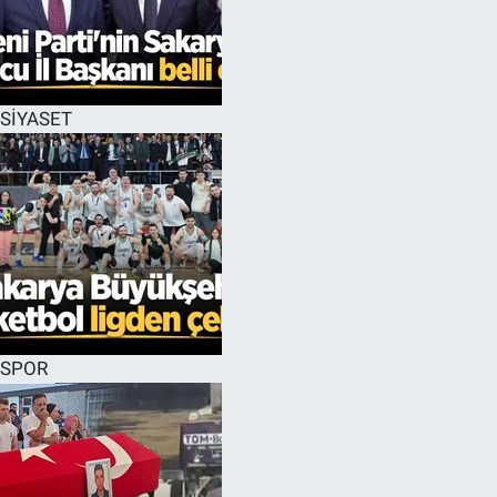
EĞİTİM
MAGAZİN
SİYASET
ÖZEL HABER
HALK54 PANORAMA
SPOR