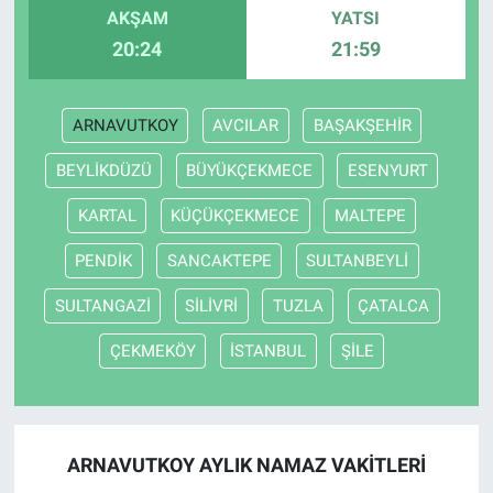
AKŞAM
YATSI
20:24
21:59
ARNAVUTKOY
AVCILAR
BAŞAKŞEHİR
BEYLİKDÜZÜ
BÜYÜKÇEKMECE
ESENYURT
KARTAL
KÜÇÜKÇEKMECE
MALTEPE
PENDİK
SANCAKTEPE
SULTANBEYLİ
SULTANGAZİ
SİLİVRİ
TUZLA
ÇATALCA
ÇEKMEKÖY
İSTANBUL
ŞİLE
ARNAVUTKOY AYLIK NAMAZ VAKITLERI