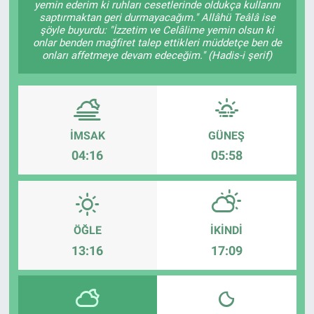
yemin ederim ki ruhları cesetlerinde oldukça kullarını
saptırmaktan geri durmayacağım." Allâhü Teâlâ ise
EĞİTİM
şöyle buyurdu: "İzzetim ve Celâlime yemin olsun ki
onlar benden mağfiret talep ettikleri müddetçe ben de
onları affetmeye devam edeceğim." (Hadis-i şerif)
MAGAZİN
ÖZEL HABER
HALK54 PANORAMA
İMSAK
GÜNEŞ
04:16
05:58
ÖĞLE
İKINDI
13:16
17:09