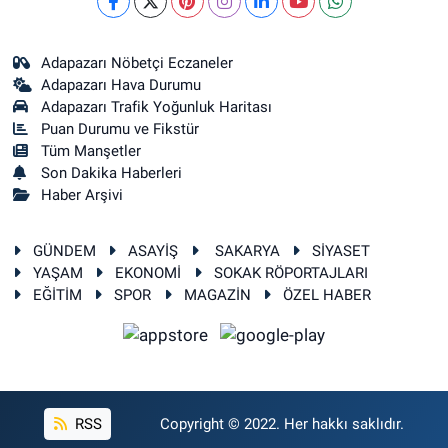
Adapazarı Nöbetçi Eczaneler
Adapazarı Hava Durumu
Adapazarı Trafik Yoğunluk Haritası
Puan Durumu ve Fikstür
Tüm Manşetler
Son Dakika Haberleri
Haber Arşivi
GÜNDEM
ASAYİŞ
SAKARYA
SİYASET
YAŞAM
EKONOMİ
SOKAK RÖPORTAJLARI
EĞİTİM
SPOR
MAGAZİN
ÖZEL HABER
RSS
Copyright © 2022. Her hakkı saklıdır.