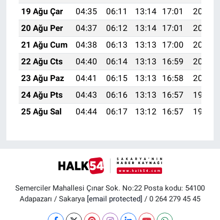
19 Ağu Çar
04:35
06:11
13:14
17:01
20:06
20 Ağu Per
04:37
06:12
13:14
17:01
20:05
21 Ağu Cum
04:38
06:13
13:13
17:00
20:03
22 Ağu Cts
04:40
06:14
13:13
16:59
20:02
23 Ağu Paz
04:41
06:15
13:13
16:58
20:00
24 Ağu Pts
04:43
06:16
13:13
16:57
19:59
25 Ağu Sal
04:44
06:17
13:12
16:57
19:57
Semerciler Mahallesi Çınar Sok. No:22 Posta kodu: 54100
Adapazarı / Sakarya
[email protected]
/ 0 264 279 45 45