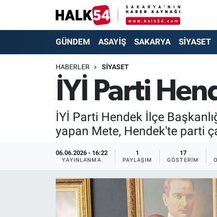
GÜNDEM
Adapazarı Nöbetçi Eczaneler
GÜNDEM
ASAYİŞ
SAKARYA
SİYASET
ASAYİŞ
Adapazarı Hava Durumu
HABERLER
SİYASET
İYİ Parti He
YAŞAM
Adapazarı Trafik Yoğunluk Haritası
SAKARYA
Süper Lig Puan Durumu ve Fikstür
İYİ Parti Hendek İlçe Başkanl
yapan Mete, Hendek'te parti çal
SİYASET
Tüm Manşetler
06.06.2026 - 16:22
1
17
EKONOMİ
Son Dakika Haberleri
YAYINLANMA
PAYLAŞIM
GÖSTERIM
SOKAK RÖPORTAJLARI
Haber Arşivi
SPOR