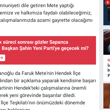
6
uniyeti dile getiren Mete yaptığı
emize ve halkımıza faydalı olabileceğimiz,
i çalışmalarımızda azami gayrette olacağımı
ık süreci sonrası gözler Sapanca
: Başkan Şahin Yeni Parti'ye geçecek mi?
İ
b
arıoğlu da Faruk Mete'nin Hendek İlçe
y
ından bir açıklama yaparak kendisine başarı
 partinin Hendek'teki çalışmalarına önemli
erek yeni görevinde başarılar diledi.
 İlçe Teşkilatı'nın önümüzdeki dönemde
ası bekleniyor.