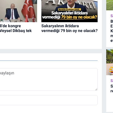
S
B
i'de kongre
Sakaryalının iktidara
E
Veysel Dikbaş tek
vermediği 79 bin oy ne olacak?
K
m
e
S
S
r