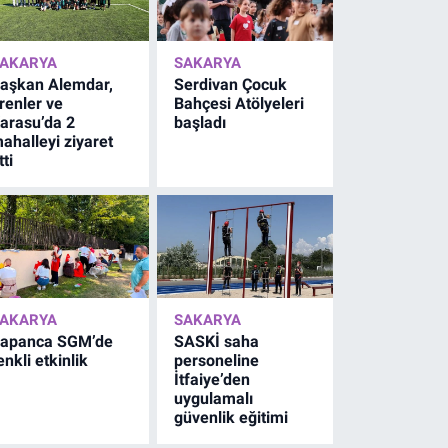
AKARYA
SAKARYA
aşkan Alemdar,
Serdivan Çocuk
renler ve
Bahçesi Atölyeleri
arasu’da 2
başladı
ahalleyi ziyaret
tti
AKARYA
SAKARYA
apanca SGM’de
SASKİ saha
enkli etkinlik
personeline
İtfaiye’den
uygulamalı
güvenlik eğitimi