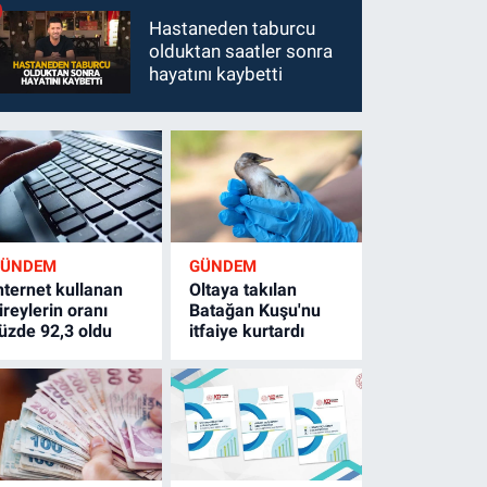
Hastaneden taburcu
olduktan saatler sonra
hayatını kaybetti
GÜNDEM
GÜNDEM
nternet kullanan
Oltaya takılan
ireylerin oranı
Batağan Kuşu'nu
üzde 92,3 oldu
itfaiye kurtardı