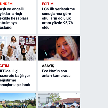
GÜNDEM
EĞİTİM
aşlı ve engelli
LGS ilk yerleştirme
ylıkları artışlı
sonuçlarına göre
ekilde hesaplara
okulların doluluk
atırılmaya
oranı yüzde 95,76
aşlandı
oldu
ĞİTİM
ASAYİŞ
EB'de il içi
Ece Naz'ın son
azerete bağlı yer
anları kamerada
eğiştirme
onuçları açıklandı