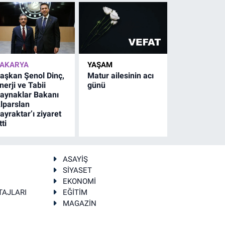
AKARYA
YAŞAM
aşkan Şenol Dinç,
Matur ailesinin acı
nerji ve Tabii
günü
aynaklar Bakanı
lparslan
ayraktar’ı ziyaret
tti
ASAYİŞ
SİYASET
EKONOMİ
TAJLARI
EĞİTİM
MAGAZİN