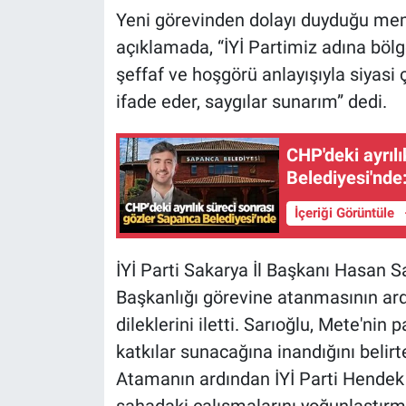
Yeni görevinden dolayı duyduğu memn
açıklamada, “İYİ Partimiz adına bölg
şeffaf ve hoşgörü anlayışıyla siyas
ifade eder, saygılar sunarım” dedi.
CHP'deki ayrıl
Belediyesi'nde
İçeriği Görüntüle
İYİ Parti Sakarya İl Başkanı Hasan S
Başkanlığı görevine atanmasının ard
dileklerini iletti. Sarıoğlu, Mete'nin
katkılar sunacağına inandığını belirt
Atamanın ardından İYİ Parti Hendek
sahadaki çalışmalarını yoğunlaştırm