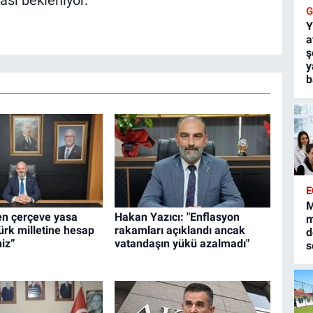
Y
a
ş
y
b
E
M
den çerçeve yasa
Hakan Yazıcı: "Enflasyon
m
Türk milletine hesap
rakamları açıklandı ancak
d
iz”
vatandaşın yükü azalmadı"
s