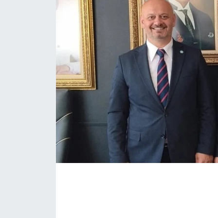
EĞİTİM
MAGAZİN
ÖZEL HABER
HALK54 PANORAMA