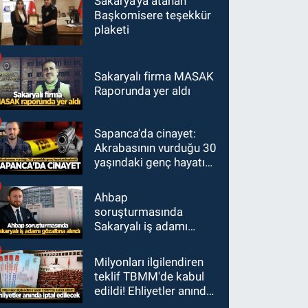
Sakarya'ya atanan
Başkomisere teşekkür
plaketi
Sakaryalı firma MASAK
Raporunda yer aldı
Sapanca'da cinayet:
Akrabasının vurduğu 30
yaşındaki genç hayatını
kaybetti
Ahbap
soruşturmasında
Sakaryalı iş adamı
gözaltına alındı
Milyonları ilgilendiren
teklif TBMM'de kabul
edildi! Ehliyetler anında
iptal edilecek