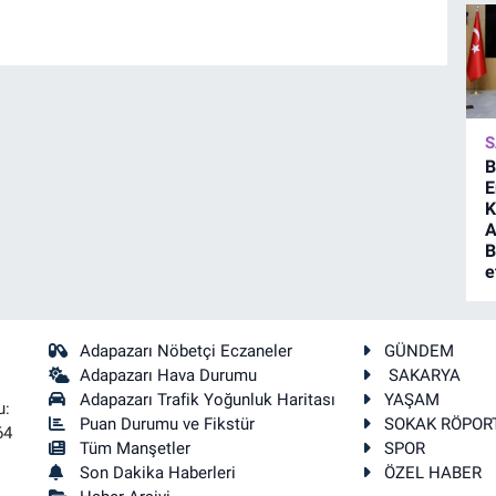
S
B
E
K
A
B
e
Adapazarı Nöbetçi Eczaneler
GÜNDEM
Adapazarı Hava Durumu
SAKARYA
Adapazarı Trafik Yoğunluk Haritası
YAŞAM
u:
Puan Durumu ve Fikstür
SOKAK RÖPOR
64
Tüm Manşetler
SPOR
Son Dakika Haberleri
ÖZEL HABER