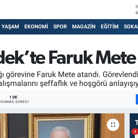
6
4
YAŞAM
EKONOMİ
SPOR
MAGAZİN
EĞİTİM
SOKA
5
6
ndek’te Faruk Met
6
ığı görevine Faruk Mete atandı. Görevlen
1
ışmalarını şeffaflık ve hoşgörü anlayışıyl
1 DK
OKUNMA SÜRESI
1