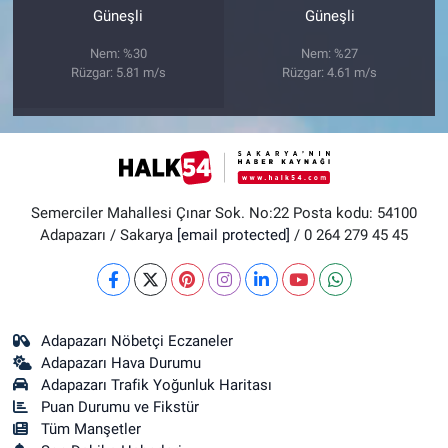
Güneşli
Güneşli
Nem: %30
Nem: %27
Rüzgar: 5.81 m/s
Rüzgar: 4.61 m/s
Semerciler Mahallesi Çınar Sok. No:22 Posta kodu: 54100
Adapazarı / Sakarya
[email protected]
/ 0 264 279 45 45
Adapazarı Nöbetçi Eczaneler
Adapazarı Hava Durumu
Adapazarı Trafik Yoğunluk Haritası
Puan Durumu ve Fikstür
Tüm Manşetler