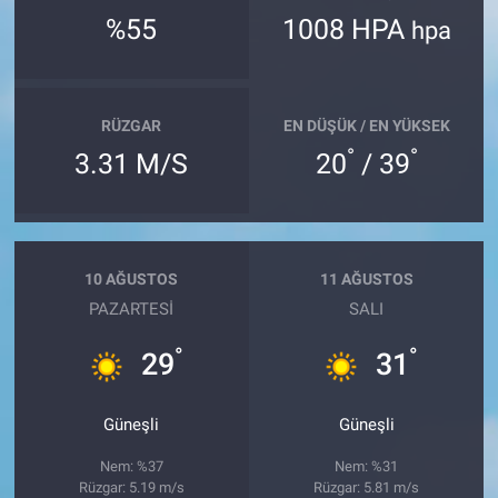
%55
1008 HPA
hpa
RÜZGAR
EN DÜŞÜK / EN YÜKSEK
°
°
3.31 M/S
20
/ 39
10 AĞUSTOS
11 AĞUSTOS
PAZARTESI
SALI
°
°
29
31
Güneşli
Güneşli
Nem: %37
Nem: %31
Rüzgar: 5.19 m/s
Rüzgar: 5.81 m/s