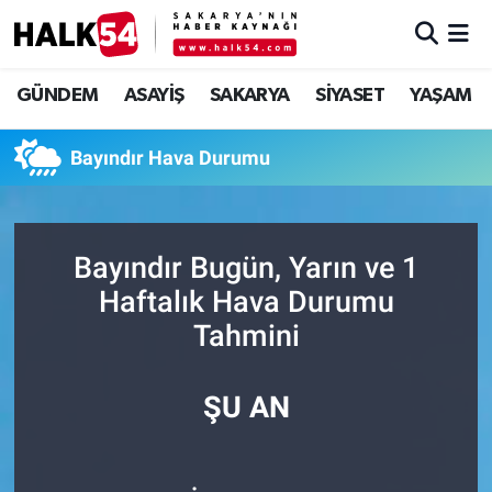
GÜNDEM
Adapazarı Nöbetçi Eczaneler
GÜNDEM
ASAYİŞ
SAKARYA
SİYASET
YAŞAM
ASAYİŞ
Adapazarı Hava Durumu
Bayındır Hava Durumu
YAŞAM
Adapazarı Trafik Yoğunluk Haritası
SAKARYA
Süper Lig Puan Durumu ve Fikstür
Bayındır Bugün, Yarın ve 1
Haftalık Hava Durumu
SİYASET
Tüm Manşetler
Tahmini
EKONOMİ
Son Dakika Haberleri
ŞU AN
SOKAK RÖPORTAJLARI
Haber Arşivi
SPOR