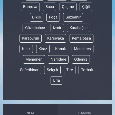
Bornova
Buca
Çeşme
Çiğli
Dikili
Foça
Gaziemir
Güzelbahçe
İzmir
Karabağlar
Karaburun
Karşıyaka
Kemalpaşa
Kınık
Kiraz
Konak
Menderes
Menemen
Narlıdere
Ödemiş
Seferihisar
Selçuk
Tire
Torbalı
Urla
NEM
BASINÇ