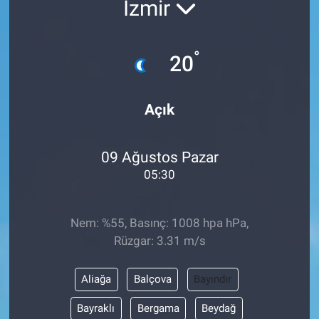
İzmir
EĞİTİM
°
20
MAGAZİN
ÖZEL HABER
Açık
HALK54 PANORAMA
09 Ağustos Pazar
05:30
Nem: %55, Basınç: 1008 hpa hPa,
Rüzgar: 3.31 m/s
Aliağa
Balçova
Bayındır
Bayraklı
Bergama
Beydağ