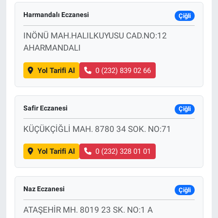
Harmandalı Eczanesi
Çiğli
EĞİTİM
INÖNÜ MAH.HALILKUYUSU CAD.NO:12
MAGAZİN
AHARMANDALI
ÖZEL HABER
Yol Tarifi Al
0 (232) 839 02 66
HALK54 PANORAMA
Safir Eczanesi
Çiğli
KÜÇÜKÇİĞLİ MAH. 8780 34 SOK. NO:71
Yol Tarifi Al
0 (232) 328 01 01
Naz Eczanesi
Çiğli
ATAŞEHİR MH. 8019 23 SK. NO:1 A