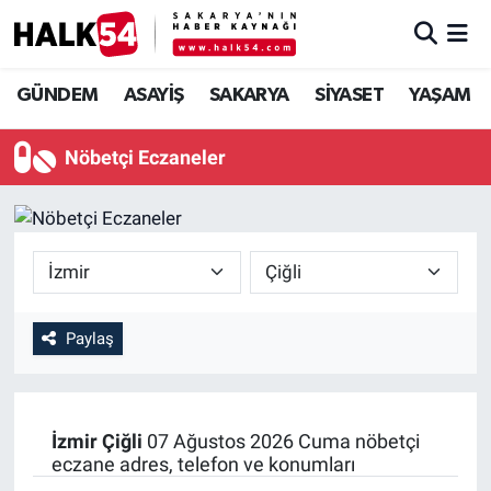
GÜNDEM
Adapazarı Nöbetçi Eczaneler
GÜNDEM
ASAYİŞ
SAKARYA
SİYASET
YAŞAM
ASAYİŞ
Adapazarı Hava Durumu
Nöbetçi Eczaneler
YAŞAM
Adapazarı Trafik Yoğunluk Haritası
SAKARYA
Süper Lig Puan Durumu ve Fikstür
SİYASET
Tüm Manşetler
Paylaş
EKONOMİ
Son Dakika Haberleri
SOKAK RÖPORTAJLARI
Haber Arşivi
İzmir
Çiğli
07 Ağustos 2026 Cuma nöbetçi
eczane adres, telefon ve konumları
SPOR