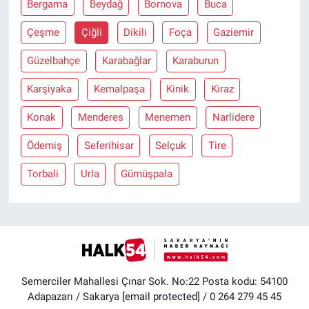
Bergama
Beydağ
Bornova
Buca
Çeşme
Çiğli
Dikili
Foça
Gaziemir
Güzelbahçe
Karabağlar
Karaburun
Karşiyaka
Kemalpaşa
Kinik
Kiraz
Konak
Menderes
Menemen
Narlidere
Ödemiş
Seferihisar
Selçuk
Tire
Torbali
Urla
Gümüşpala
Semerciler Mahallesi Çınar Sok. No:22 Posta kodu: 54100
Adapazarı / Sakarya
[email protected]
/ 0 264 279 45 45