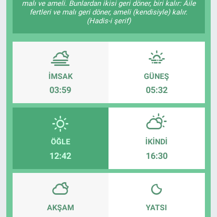
malı ve ameli. Bunlardan ikisi geri döner, biri kalır: Âile
fertleri ve malı geri döner, ameli (kendisiyle) kalır.
EĞİTİM
(Hadis-i şerif)
MAGAZİN
ÖZEL HABER
İMSAK
GÜNEŞ
03:59
05:32
HALK54 PANORAMA
ÖĞLE
İKINDI
12:42
16:30
AKŞAM
YATSI