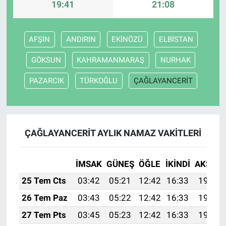
19:41
21:08
AFŞİN
ANDIRIN
EKİNÖZÜ
ELBİSTAN
GÖKSUN
KAHRAMANMARAŞ
NURHAK
PAZARCIK
TÜRKOĞLU
ÇAĞLAYANCERİT
ÇAĞLAYANCERİT AYLIK NAMAZ VAKITLERI
İMSAK
GÜNEŞ
ÖĞLE
İKINDI
AKŞAM
25 Tem Cts
03:42
05:21
12:42
16:33
19:53
26 Tem Paz
03:43
05:22
12:42
16:33
19:53
27 Tem Pts
03:45
05:23
12:42
16:33
19:52