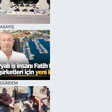
EĞİTİM
MAGAZİN
ASAYİŞ
ÖZEL HABER
HALK54 PANORAMA
GÜNDEM