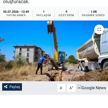
oluşturacak.
05.07.2026 - 12:49
1
9
1 DK
YAYINLANMA
PAYLAŞIM
GÖSTERIM
OKUNMA SÜRESI
Paylaş
-
+
A
A