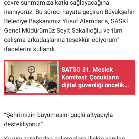
çevre sunmamıza katkı sağlayacağına
inanıyoruz. Bu süreci hayata geçiren Büyükşehir
Belediye Başkanımız Yusuf Alemdar’a, SASKİ
Genel Müdürümüz Seyit Sakallıoğlu ve tüm
çalışma arkadaşlarına teşekkür ediyorum”
ifadelerini kullandı.
SATSO 31. Meslek
Komitesi: Çocukların
dijital güvenliği öncelik
olmalı
“Şehrimizin büyümesini güçlü altyapıyla
destekliyoruz”
Kurum tarafından çalışmalara ilişkin yapılan