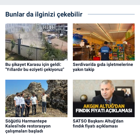
Bunlar da ilginizi çekebilir
Bu şikayet Karasu için geldi:
Serdivan’da gıda işletmelerine
"Yıllardır bu eziyeti çekiyoruz"
yakın takip
Söğütlü Harmantepe
SATSO Başkanı Altuğ'dan
Kalesi'nde restorasyon
fındık fiyatı açıklaması
çalışmaları başladı