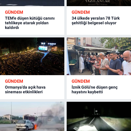
GÜNDEM
GÜNDEM
TEM'e düşen kütüğü canını
34 ülkede yeralan 78 Türk
tehlikeye atarak yoldan
şehitliği belgesel oluyor
kaldırdı
GÜNDEM
GÜNDEM
Ormanya'da açık hava
İznik Gölü'ne düşen genç
sineması etkinlikleri
hayatını kaybetti