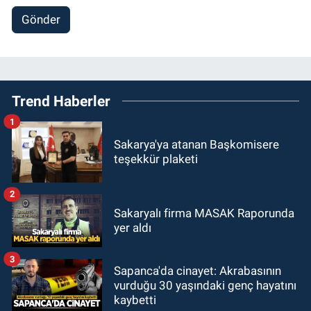
Gönder
Trend Haberler
1
Sakarya'ya atanan Başkomisere
teşekkür plaketi
2
Sakaryalı firma MASAK Raporunda
yer aldı
3
Sapanca'da cinayet: Akrabasının
vurduğu 30 yaşındaki genç hayatını
kaybetti