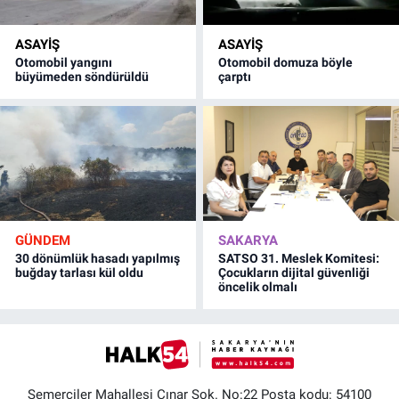
ASAYİŞ
ASAYİŞ
Otomobil yangını
Otomobil domuza böyle
büyümeden söndürüldü
çarptı
GÜNDEM
SAKARYA
30 dönümlük hasadı yapılmış
SATSO 31. Meslek Komitesi:
buğday tarlası kül oldu
Çocukların dijital güvenliği
öncelik olmalı
Semerciler Mahallesi Çınar Sok. No:22 Posta kodu: 54100