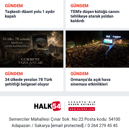
GÜNDEM
GÜNDEM
Taşkesti-Abant yolu 1 aydır
TEM'e düşen kütüğü canını
kapalı
tehlikeye atarak yoldan
kaldırdı
GÜNDEM
GÜNDEM
34 ülkede yeralan 78 Türk
Ormanya'da açık hava
şehitliği belgesel oluyor
sineması etkinlikleri
Semerciler Mahallesi Çınar Sok. No:22 Posta kodu: 54100
Adapazarı / Sakarya
[email protected]
/ 0 264 279 45 45