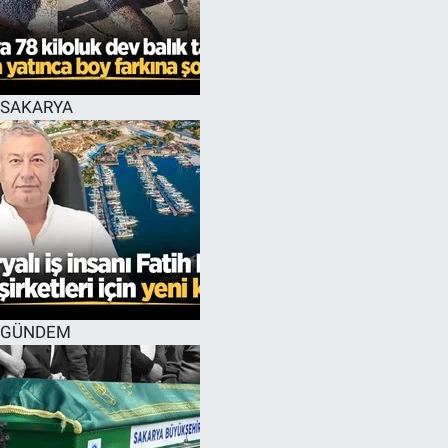
EĞİTİM
MAGAZİN
SAKARYA
ÖZEL HABER
HALK54 PANORAMA
GÜNDEM