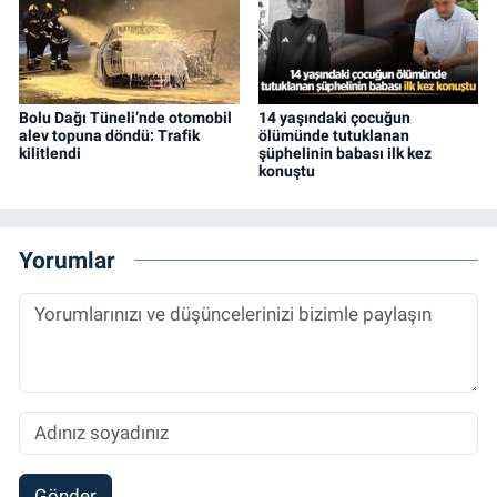
Bolu Dağı Tüneli’nde otomobil
14 yaşındaki çocuğun
alev topuna döndü: Trafik
ölümünde tutuklanan
kilitlendi
şüphelinin babası ilk kez
konuştu
Yorumlar
Gönder