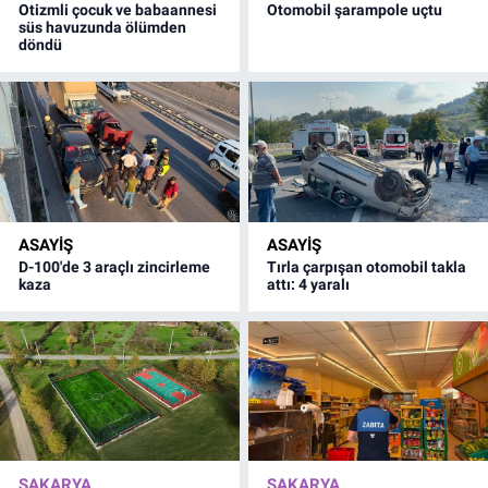
Otizmli çocuk ve babaannesi
Otomobil şarampole uçtu
süs havuzunda ölümden
döndü
ASAYİŞ
ASAYİŞ
D-100'de 3 araçlı zincirleme
Tırla çarpışan otomobil takla
kaza
attı: 4 yaralı
SAKARYA
SAKARYA