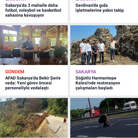
Sakarya’da 3 mahalle daha
Serdivan’da gıda
futbol, voleybol ve basketbol
işletmelerine yakın takip
sahasına kavuşuyor
GÜNDEM
SAKARYA
AFAD Sakarya'da Bekir Şen'e
Söğütlü Harmantepe
veda: Yeni görev öncesi
Kalesi'nde restorasyon
personeliyle vedalaştı
çalışmaları başladı