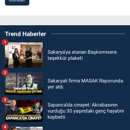
Trend Haberler
1
Sakarya'ya atanan Başkomisere
teşekkür plaketi
2
Sakaryalı firma MASAK Raporunda
yer aldı
3
Sapanca'da cinayet: Akrabasının
vurduğu 30 yaşındaki genç hayatını
kaybetti
4