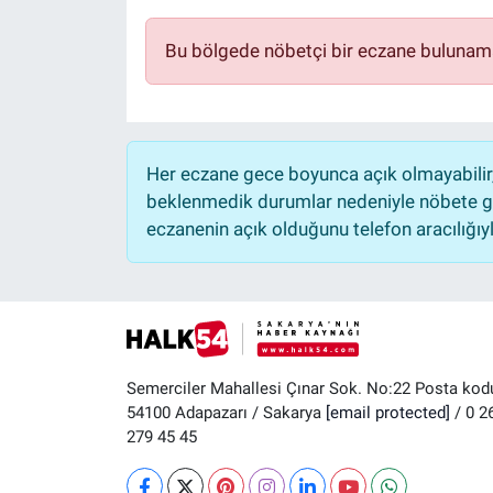
EĞİTİM
Bu bölgede nöbetçi bir eczane bulunam
MAGAZİN
ÖZEL HABER
Her eczane gece boyunca açık olmayabilir, 
beklenmedik durumlar nedeniyle nöbete ge
HALK54 PANORAMA
eczanenin açık olduğunu telefon aracılığıyla 
Semerciler Mahallesi Çınar Sok. No:22 Posta kod
54100 Adapazarı / Sakarya
[email protected]
/ 0 2
279 45 45