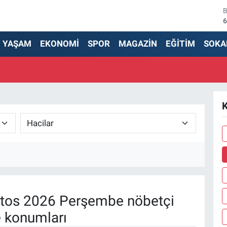
6
4
YAŞAM
EKONOMİ
SPOR
MAGAZİN
EĞİTİM
SOKA
5
6
6
K
1
tos 2026 Perşembe nöbetçi
e konumları