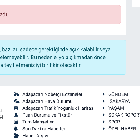
adı.
bazıları sadece gerektiğinde açık kalabilir veya
lemeyebilir. Bu nedenle, yola çıkmadan önce
teyit etmeniz iyi bir fikir olacaktır.
Adapazarı Nöbetçi Eczaneler
GÜNDEM
Adapazarı Hava Durumu
SAKARYA
Adapazarı Trafik Yoğunluk Haritası
YAŞAM
u:
Puan Durumu ve Fikstür
SOKAK RÖPOR
64
Tüm Manşetler
SPOR
Son Dakika Haberleri
ÖZEL HABER
Haber Arşivi