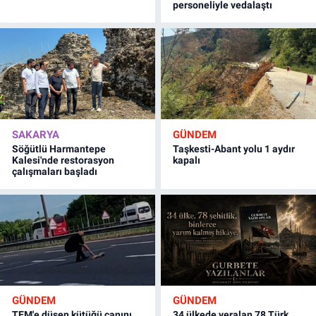
personeliyle vedalaştı
SAKARYA
GÜNDEM
Söğütlü Harmantepe
Taşkesti-Abant yolu 1 aydır
Kalesi'nde restorasyon
kapalı
çalışmaları başladı
GÜNDEM
GÜNDEM
TEM'e düşen kütüğü canını
34 ülkede yeralan 78 Türk