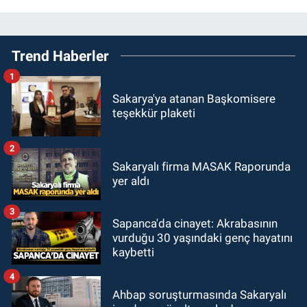
Trend Haberler
1
Sakarya'ya atanan Başkomisere
teşekkür plaketi
2
Sakaryalı firma MASAK Raporunda
yer aldı
3
Sapanca'da cinayet: Akrabasının
vurduğu 30 yaşındaki genç hayatını
kaybetti
4
Ahbap soruşturmasında Sakaryalı