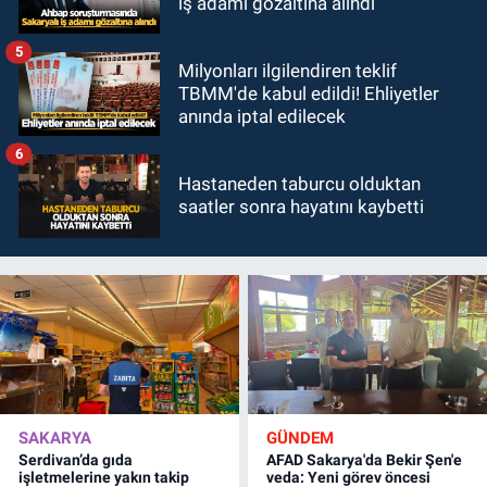
iş adamı gözaltına alındı
5
Milyonları ilgilendiren teklif
TBMM'de kabul edildi! Ehliyetler
anında iptal edilecek
6
Hastaneden taburcu olduktan
saatler sonra hayatını kaybetti
SAKARYA
GÜNDEM
Serdivan’da gıda
AFAD Sakarya'da Bekir Şen'e
işletmelerine yakın takip
veda: Yeni görev öncesi