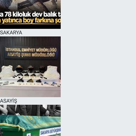
EĞİTİM
MAGAZİN
SAKARYA
ÖZEL HABER
HALK54 PANORAMA
ASAYİŞ