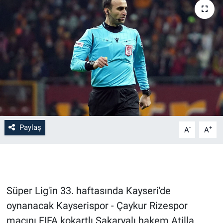
Paylaş
-
+
A
A
Süper Lig'in 33. haftasında Kayseri'de
oynanacak Kayserispor - Çaykur Rizespor
maçını FIFA kokartlı Sakaryalı hakem Atilla