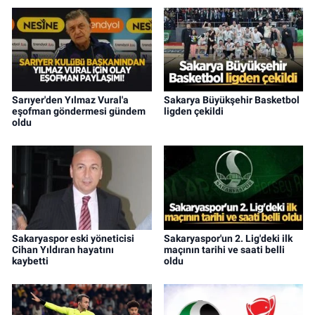
Sarıyer'den Yılmaz Vural'a
Sakarya Büyükşehir Basketbol
eşofman göndermesi gündem
ligden çekildi
oldu
Sakaryaspor eski yöneticisi
Sakaryaspor'un 2. Lig'deki ilk
Cihan Yıldıran hayatını
maçının tarihi ve saati belli
kaybetti
oldu