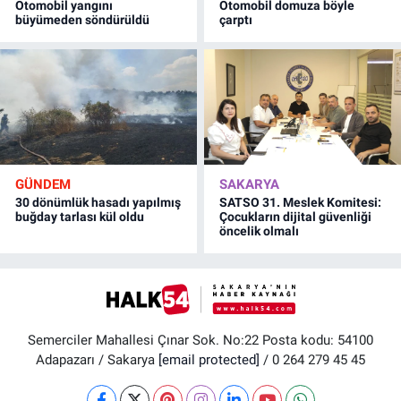
Otomobil yangını
Otomobil domuza böyle
büyümeden söndürüldü
çarptı
GÜNDEM
SAKARYA
30 dönümlük hasadı yapılmış
SATSO 31. Meslek Komitesi:
buğday tarlası kül oldu
Çocukların dijital güvenliği
öncelik olmalı
Semerciler Mahallesi Çınar Sok. No:22 Posta kodu: 54100
Adapazarı / Sakarya
[email protected]
/ 0 264 279 45 45