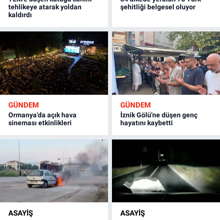
tehlikeye atarak yoldan
şehitliği belgesel oluyor
kaldırdı
GÜNDEM
GÜNDEM
Ormanya'da açık hava
İznik Gölü'ne düşen genç
sineması etkinlikleri
hayatını kaybetti
ASAYİŞ
ASAYİŞ