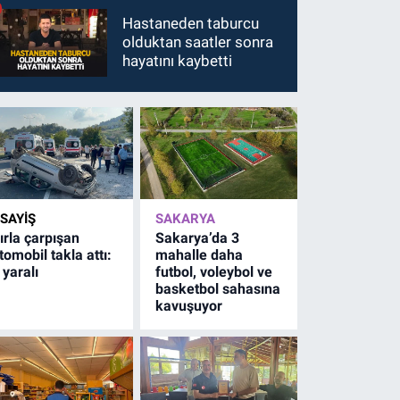
Hastaneden taburcu
olduktan saatler sonra
hayatını kaybetti
SAYİŞ
SAKARYA
ırla çarpışan
Sakarya’da 3
tomobil takla attı:
mahalle daha
 yaralı
futbol, voleybol ve
basketbol sahasına
kavuşuyor