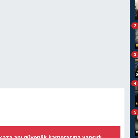
2
3
4
5
kaza anı güvenlik kamerasına yansıdı