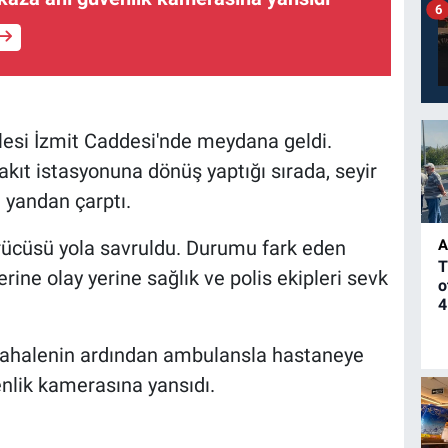
6
lesi İzmit Caddesi'nde meydana geldi.
akıt istasyonuna dönüş yaptığı sırada, seyir
 yandan çarptı.
A
rücüsü yola savruldu. Durumu fark eden
T
ine olay yerine sağlık ve polis ekipleri sevk
o
4
üdahalenin ardından ambulansla hastaneye
venlik kamerasına yansıdı.