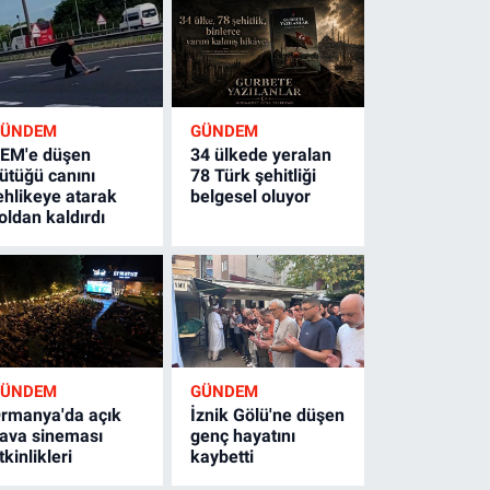
GÜNDEM
GÜNDEM
EM'e düşen
34 ülkede yeralan
ütüğü canını
78 Türk şehitliği
ehlikeye atarak
belgesel oluyor
oldan kaldırdı
GÜNDEM
GÜNDEM
rmanya'da açık
İznik Gölü'ne düşen
ava sineması
genç hayatını
tkinlikleri
kaybetti