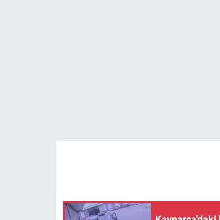
EĞİTİM
MAGAZİN
ÖZEL HABER
HALK54 PANORAMA
Kaynarca'daki 