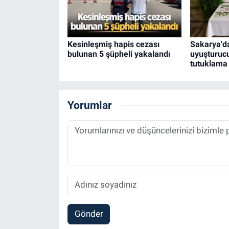
Kesinleşmiş hapis cezası
Sakarya'da
bulunan 5 şüpheli yakalandı
uyuşturuc
tutuklama
Yorumlar
Gönder