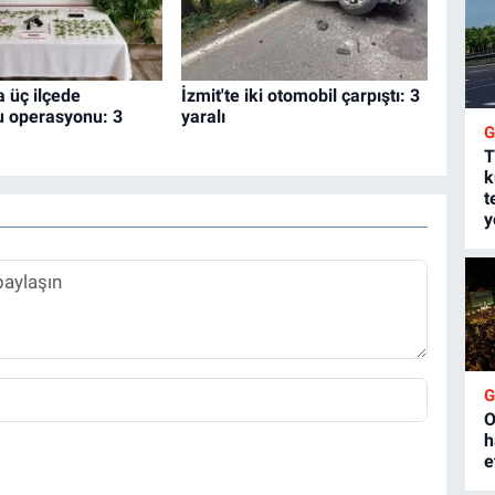
 üç ilçede
İzmit'te iki otomobil çarpıştı: 3
u operasyonu: 3
yaralı
T
k
t
y
O
h
e