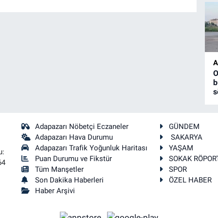
A
O
b
s
Adapazarı Nöbetçi Eczaneler
GÜNDEM
Adapazarı Hava Durumu
SAKARYA
Adapazarı Trafik Yoğunluk Haritası
YAŞAM
u:
Puan Durumu ve Fikstür
SOKAK RÖPOR
64
Tüm Manşetler
SPOR
Son Dakika Haberleri
ÖZEL HABER
Haber Arşivi