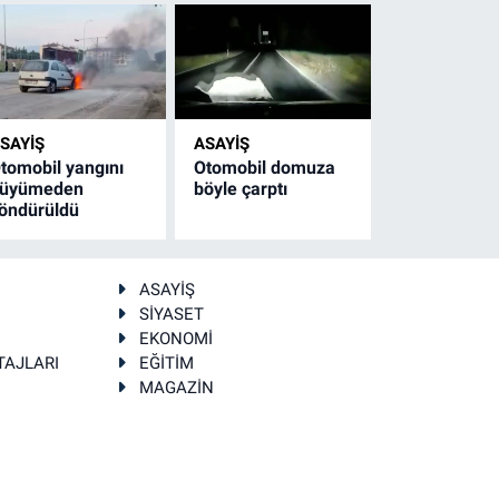
SAYİŞ
ASAYİŞ
tomobil yangını
Otomobil domuza
üyümeden
böyle çarptı
öndürüldü
ASAYİŞ
SİYASET
EKONOMİ
TAJLARI
EĞİTİM
MAGAZİN