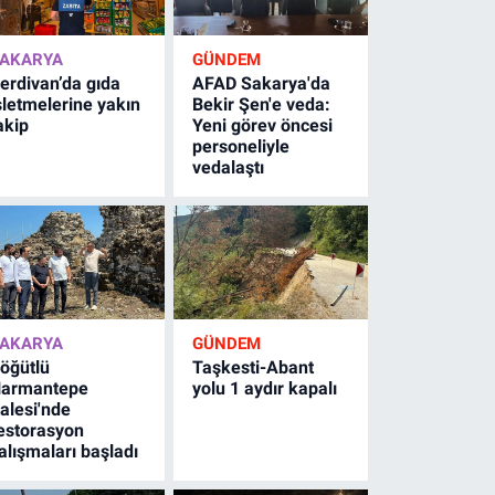
AKARYA
GÜNDEM
erdivan’da gıda
AFAD Sakarya'da
şletmelerine yakın
Bekir Şen'e veda:
akip
Yeni görev öncesi
personeliyle
vedalaştı
AKARYA
GÜNDEM
öğütlü
Taşkesti-Abant
armantepe
yolu 1 aydır kapalı
alesi'nde
estorasyon
alışmaları başladı