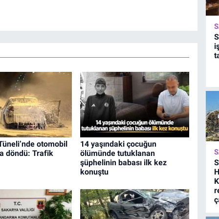
S
S
i
t
Tüneli’nde otomobil
14 yaşındaki çocuğun
S
a döndü: Trafik
ölümünde tutuklanan
S
şüphelinin babası ilk kez
H
konuştu
K
r
ç