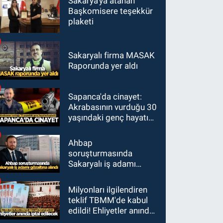
Sakarya'ya atanan
Başkomisere teşekkür
plaketi
Sakaryalı firma MASAK
Raporunda yer aldı
Sapanca'da cinayet:
Akrabasının vurduğu 30
yaşındaki genç hayatını
kaybetti
Ahbap
soruşturmasında
Sakaryalı iş adamı
gözaltına alındı
Milyonları ilgilendiren
teklif TBMM'de kabul
edildi! Ehliyetler anında
iptal edilecek