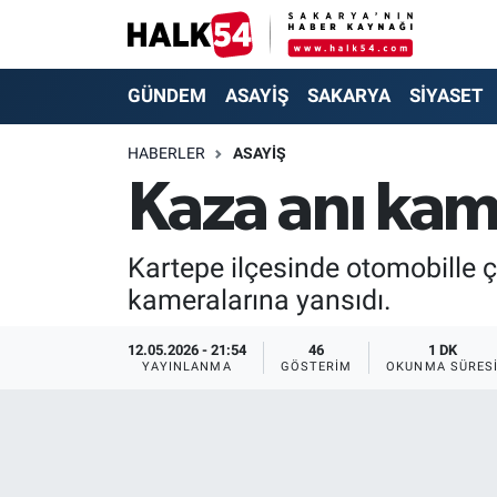
GÜNDEM
Adapazarı Nöbetçi Eczaneler
GÜNDEM
ASAYİŞ
SAKARYA
SİYASET
ASAYİŞ
Adapazarı Hava Durumu
HABERLER
ASAYİŞ
Kaza anı ka
YAŞAM
Adapazarı Trafik Yoğunluk Haritası
SAKARYA
Süper Lig Puan Durumu ve Fikstür
Kartepe ilçesinde otomobille ç
kameralarına yansıdı.
SİYASET
Tüm Manşetler
12.05.2026 - 21:54
46
1 DK
EKONOMİ
Son Dakika Haberleri
YAYINLANMA
GÖSTERIM
OKUNMA SÜRES
SOKAK RÖPORTAJLARI
Haber Arşivi
SPOR