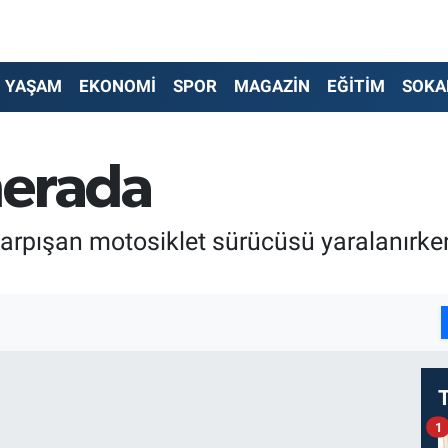
YAŞAM
EKONOMİ
SPOR
MAGAZİN
EĞİTİM
SOKA
merada
arpışan motosiklet sürücüsü yaralanırken,
I
1