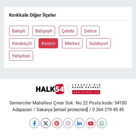
Kırıkkale Diğer İlçeler
Bahşili
Balişeyh
Çelebi
Delice
Karakeçili
Keskin
Merkez
Sulakyurt
Yahşihan
Semerciler Mahallesi Çınar Sok. No:22 Posta kodu: 54100
Adapazarı / Sakarya
[email protected]
/ 0 264 279 45 45