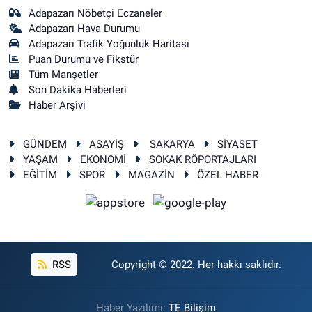
Adapazarı Nöbetçi Eczaneler
Adapazarı Hava Durumu
Adapazarı Trafik Yoğunluk Haritası
Puan Durumu ve Fikstür
Tüm Manşetler
Son Dakika Haberleri
Haber Arşivi
GÜNDEM
ASAYİŞ
SAKARYA
SİYASET
YAŞAM
EKONOMİ
SOKAK RÖPORTAJLARI
EĞİTİM
SPOR
MAGAZİN
ÖZEL HABER
RSS
Copyright © 2022. Her hakkı saklıdır.
Haber Yazılımı:
TE Bilişim