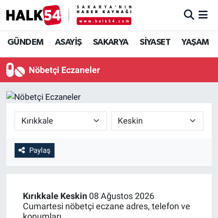
GÜNDEM
Adapazarı Nöbetçi Eczaneler
GÜNDEM
ASAYİŞ
SAKARYA
SİYASET
YAŞAM
ASAYİŞ
Adapazarı Hava Durumu
Nöbetçi Eczaneler
YAŞAM
Adapazarı Trafik Yoğunluk Haritası
SAKARYA
Süper Lig Puan Durumu ve Fikstür
SİYASET
Tüm Manşetler
Paylaş
EKONOMİ
Son Dakika Haberleri
SOKAK RÖPORTAJLARI
Haber Arşivi
Kırıkkale
Keskin
08 Ağustos 2026
Cumartesi nöbetçi eczane adres, telefon ve
SPOR
konumları