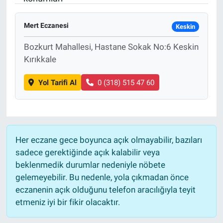
EĞİTİM
Mert Eczanesi
Keskin
MAGAZİN
Bozkurt Mahallesi, Hastane Sokak No:6 Keskin
Kırıkkale
ÖZEL HABER
Yol Tarifi Al
0 (318) 515 47 60
HALK54 PANORAMA
Her eczane gece boyunca açık olmayabilir, bazıları
sadece gerektiğinde açık kalabilir veya
beklenmedik durumlar nedeniyle nöbete
gelemeyebilir. Bu nedenle, yola çıkmadan önce
eczanenin açık olduğunu telefon aracılığıyla teyit
etmeniz iyi bir fikir olacaktır.