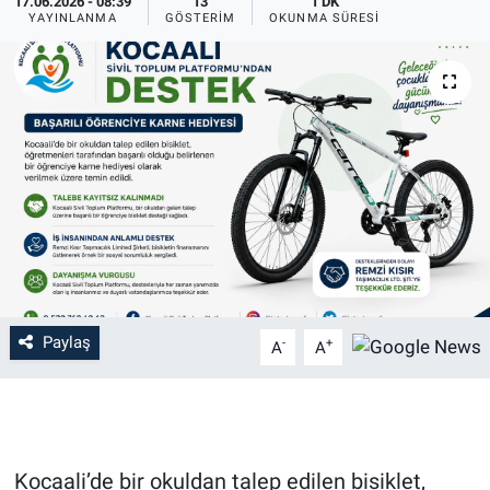
17.06.2026 - 08:39
13
1 DK
YAYINLANMA
GÖSTERIM
OKUNMA SÜRESI
Paylaş
-
+
A
A
Kocaali’de bir okuldan talep edilen bisiklet,