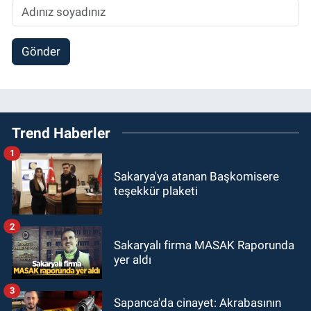
Gönder
Trend Haberler
1
Sakarya'ya atanan Başkomisere
teşekkür plaketi
2
Sakaryalı firma MASAK Raporunda
yer aldı
3
Sapanca'da cinayet: Akrabasının