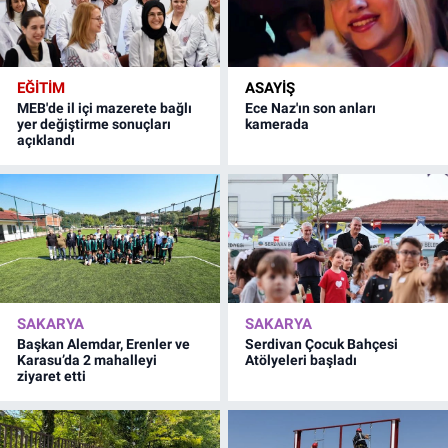
EĞİTİM
ASAYİŞ
MEB'de il içi mazerete bağlı
Ece Naz'ın son anları
yer değiştirme sonuçları
kamerada
açıklandı
SAKARYA
SAKARYA
Başkan Alemdar, Erenler ve
Serdivan Çocuk Bahçesi
Karasu’da 2 mahalleyi
Atölyeleri başladı
ziyaret etti