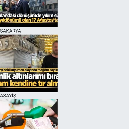
EĞİTİM
MAGAZİN
SAKARYA
ÖZEL HABER
HALK54 PANORAMA
ASAYİŞ