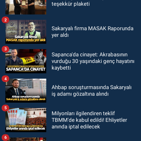
teşekkür plaketi
2
Sakaryalı firma MASAK Raporunda
yer aldı
3
Sapanca'da cinayet: Akrabasının
vurduğu 30 yaşındaki genç hayatını
kaybetti
4
Ahbap soruşturmasında Sakaryalı
iş adamı gözaltına alındı
5
Milyonları ilgilendiren teklif
TBMM'de kabul edildi! Ehliyetler
anında iptal edilecek
6