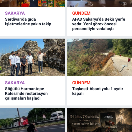
SAKARYA
GÜNDEM
Serdivan’da gıda
AFAD Sakarya'da Bekir Şen'e
işletmelerine yakın takip
veda: Yeni görev öncesi
personeliyle vedalaştı
SAKARYA
GÜNDEM
Söğütlü Harmantepe
Taşkesti-Abant yolu 1 aydır
Kalesi'nde restorasyon
kapalı
çalışmaları başladı