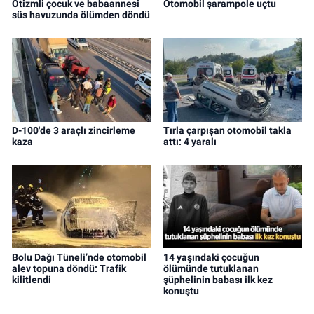
Otizmli çocuk ve babaannesi
Otomobil şarampole uçtu
süs havuzunda ölümden döndü
D-100'de 3 araçlı zincirleme
Tırla çarpışan otomobil takla
kaza
attı: 4 yaralı
Bolu Dağı Tüneli’nde otomobil
14 yaşındaki çocuğun
alev topuna döndü: Trafik
ölümünde tutuklanan
kilitlendi
şüphelinin babası ilk kez
konuştu