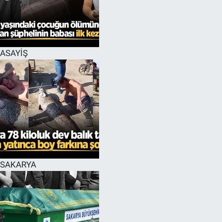
EĞİTİM
MAGAZİN
ASAYİŞ
ÖZEL HABER
HALK54 PANORAMA
SAKARYA