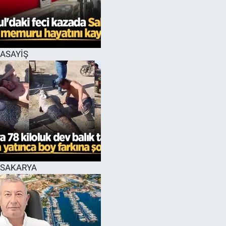
EĞİTİM
MAGAZİN
ASAYİŞ
ÖZEL HABER
HALK54 PANORAMA
SAKARYA