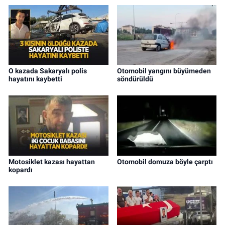
O kazada Sakaryalı polis
Otomobil yangını büyümeden
hayatını kaybetti
söndürüldü
Motosiklet kazası hayattan
Otomobil domuza böyle çarptı
kopardı