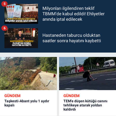
5
Milyonları ilgilendiren teklif
TBMM'de kabul edildi! Ehliyetler
anında iptal edilecek
6
Hastaneden taburcu olduktan
saatler sonra hayatını kaybetti
GÜNDEM
GÜNDEM
Taşkesti-Abant yolu 1 aydır
TEM'e düşen kütüğü canını
kapalı
tehlikeye atarak yoldan
kaldırdı