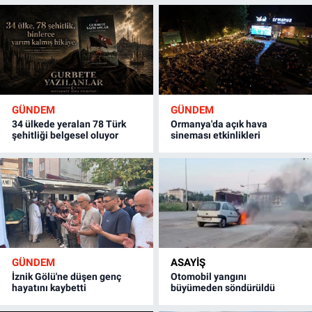
GÜNDEM
GÜNDEM
34 ülkede yeralan 78 Türk
Ormanya'da açık hava
şehitliği belgesel oluyor
sineması etkinlikleri
GÜNDEM
ASAYİŞ
İznik Gölü'ne düşen genç
Otomobil yangını
hayatını kaybetti
büyümeden söndürüldü