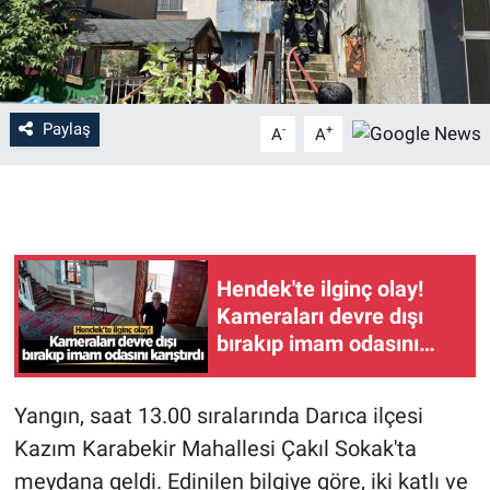
Paylaş
-
+
A
A
Hendek'te ilginç olay!
Kameraları devre dışı
bırakıp imam odasını
karıştırdı
Yangın, saat 13.00 sıralarında Darıca ilçesi
Kazım Karabekir Mahallesi Çakıl Sokak'ta
meydana geldi. Edinilen bilgiye göre, iki katlı ve