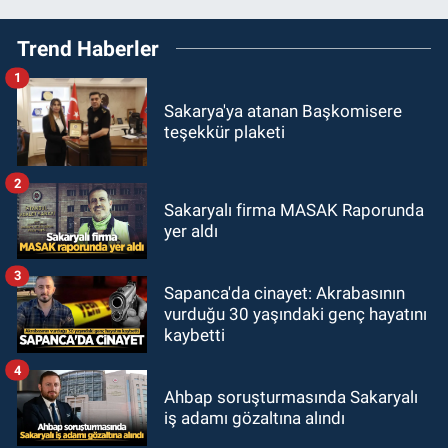
Trend Haberler
1
Sakarya'ya atanan Başkomisere
teşekkür plaketi
2
Sakaryalı firma MASAK Raporunda
yer aldı
3
Sapanca'da cinayet: Akrabasının
vurduğu 30 yaşındaki genç hayatını
kaybetti
4
Ahbap soruşturmasında Sakaryalı
iş adamı gözaltına alındı