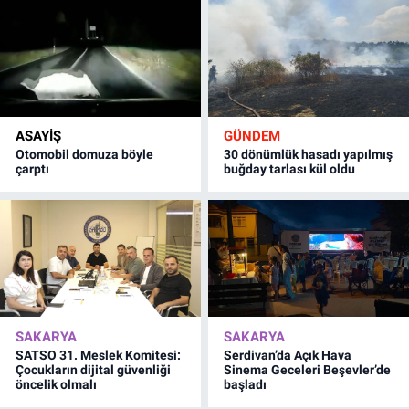
ASAYİŞ
GÜNDEM
Otomobil domuza böyle
30 dönümlük hasadı yapılmış
çarptı
buğday tarlası kül oldu
SAKARYA
SAKARYA
SATSO 31. Meslek Komitesi:
Serdivan’da Açık Hava
Çocukların dijital güvenliği
Sinema Geceleri Beşevler’de
öncelik olmalı
başladı