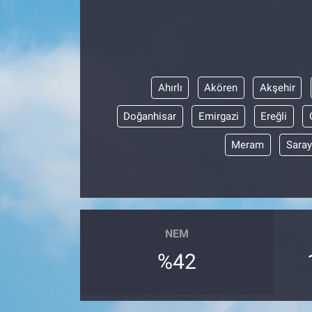
EĞİTİM
MAGAZİN
Ahırlı
Akören
Akşehir
ÖZEL HABER
Doğanhisar
Emirgazi
Ereğli
HALK54 PANORAMA
Meram
Sara
NEM
%42