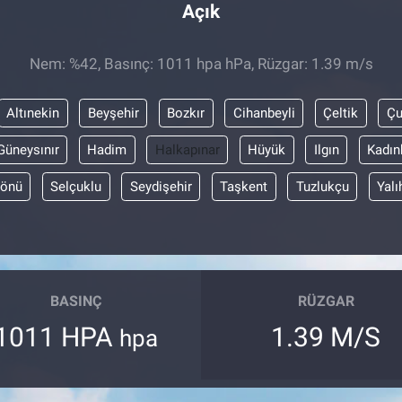
Açık
Nem: %42, Basınç: 1011 hpa hPa, Rüzgar: 1.39 m/s
Altınekin
Beyşehir
Bozkır
Cihanbeyli
Çeltik
Ç
Güneysınır
Hadim
Halkapınar
Hüyük
Ilgın
Kadın
yönü
Selçuklu
Seydişehir
Taşkent
Tuzlukçu
Yalı
BASINÇ
RÜZGAR
1011 HPA
1.39 M/S
hpa