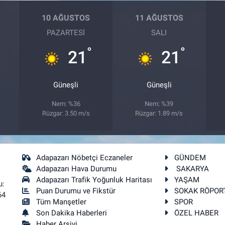
10 AĞUSTOS
11 AĞUSTOS
PAZARTESI
SALI
°
°
21
21
Güneşli
Güneşli
Nem: %36
Nem: %39
Rüzgar: 3.50 m/s
Rüzgar: 1.89 m/s
Adapazarı Nöbetçi Eczaneler
GÜNDEM
Adapazarı Hava Durumu
SAKARYA
Adapazarı Trafik Yoğunluk Haritası
YAŞAM
u:
Puan Durumu ve Fikstür
SOKAK RÖPOR
64
Tüm Manşetler
SPOR
Son Dakika Haberleri
ÖZEL HABER
Haber Arşivi