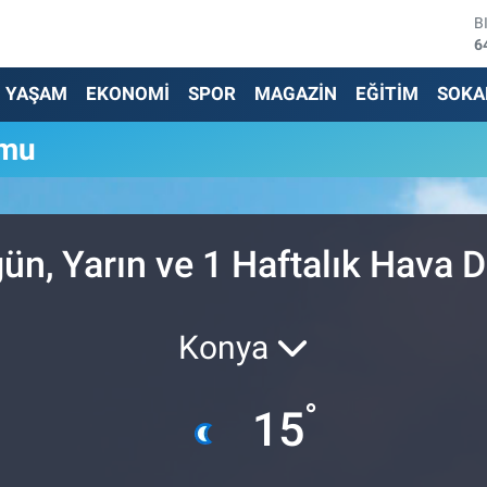
B
6
D
4
YAŞAM
EKONOMİ
SPOR
MAGAZİN
EĞİTİM
SOKA
E
5
umu
S
6
G
6
B
ün, Yarın ve 1 Haftalık Hava
1
Konya
°
15