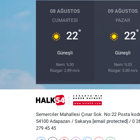
08 AĞUSTOS
09 AĞUSTOS
CUMARTESI
PAZAR
°
°
22
22
Güneşli
Güneşli
Nem: %30
Nem: %33
Rüzgar: 2.89 m/s
Rüzgar: 5.00 m/s
Semerciler Mahallesi Çınar Sok. No:22 Posta kod
54100 Adapazarı / Sakarya
[email protected]
/ 0 2
279 45 45