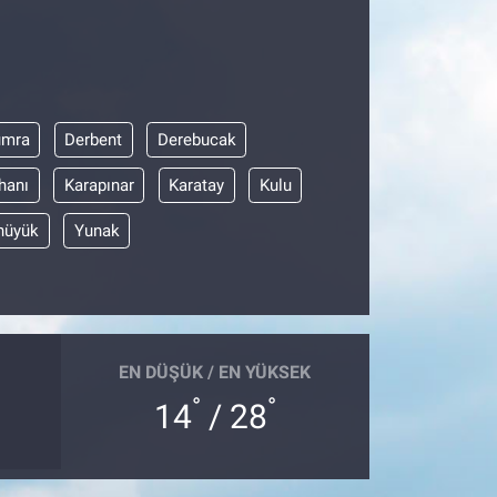
umra
Derbent
Derebucak
hanı
Karapınar
Karatay
Kulu
hüyük
Yunak
EN DÜŞÜK / EN YÜKSEK
°
°
14
/ 28