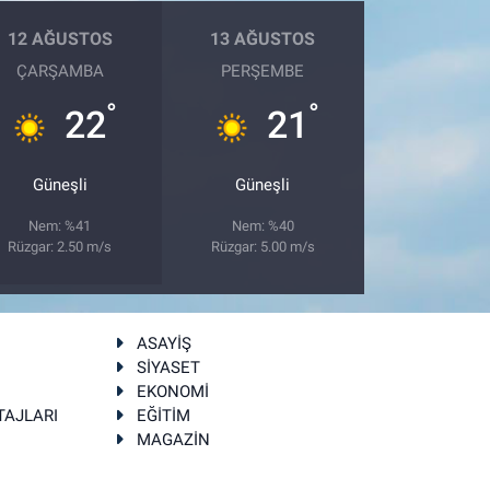
12 AĞUSTOS
13 AĞUSTOS
ÇARŞAMBA
PERŞEMBE
°
°
22
21
Güneşli
Güneşli
Nem: %41
Nem: %40
Rüzgar: 2.50 m/s
Rüzgar: 5.00 m/s
ASAYİŞ
SİYASET
EKONOMİ
TAJLARI
EĞİTİM
MAGAZİN