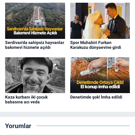
Serdivan'da sahipsiz hayvanlar
Spor Muhabiri Furkan
bakımevi hizmete açıldı
Karakuzu dünyaevine girdi
Kaza kurbanı iki çocuk
Denetimde şok! İmha edildi
babasına acı veda
Yorumlar