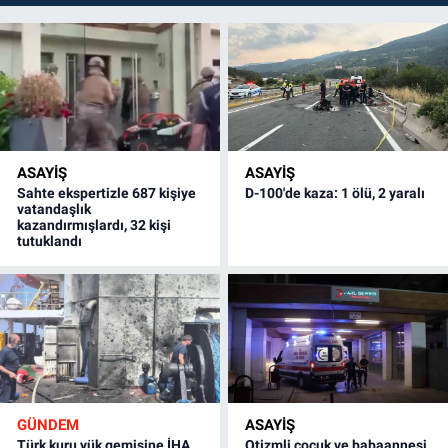
ASAYİŞ
ASAYİŞ
Sahte ekspertizle 687 kişiye
D-100'de kaza: 1 ölü, 2 yaralı
vatandaşlık
kazandırmışlardı, 32 kişi
tutuklandı
GÜNDEM
ASAYİŞ
Türk kuru yük gemisine İHA
Otizmli çocuk ve babaannesi