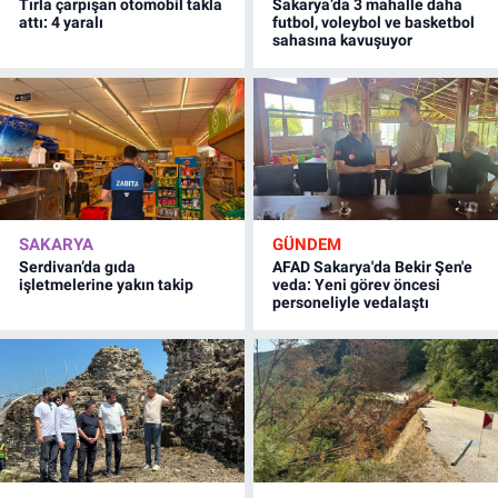
Tırla çarpışan otomobil takla
Sakarya’da 3 mahalle daha
attı: 4 yaralı
futbol, voleybol ve basketbol
sahasına kavuşuyor
SAKARYA
GÜNDEM
Serdivan’da gıda
AFAD Sakarya'da Bekir Şen'e
işletmelerine yakın takip
veda: Yeni görev öncesi
personeliyle vedalaştı