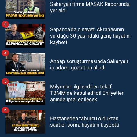
Sakaryalı firma MASAK Raporunda
yer aldı
3
Sapanca'da cinayet: Akrabasının
vurduğu 30 yaşındaki genç hayatını
kaybetti
4
Ahbap soruşturmasında Sakaryalı
iş adamı gözaltına alındı
5
Milyonları ilgilendiren teklif
TBMM'de kabul edildi! Ehliyetler
anında iptal edilecek
6
Hastaneden taburcu olduktan
saatler sonra hayatını kaybetti