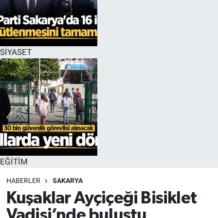
EĞİTİM
MAGAZİN
SİYASET
ÖZEL HABER
HALK54 PANORAMA
EĞİTİM
HABERLER
SAKARYA
Kuşaklar Ayçiçeği Bisiklet
Vadisi’nde buluştu