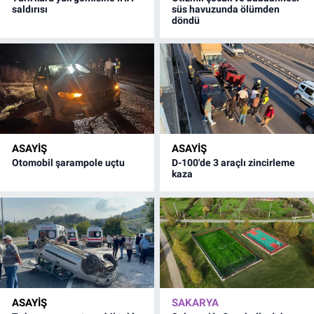
saldırısı
süs havuzunda ölümden
döndü
ASAYİŞ
ASAYİŞ
Otomobil şarampole uçtu
D-100'de 3 araçlı zincirleme
kaza
ASAYİŞ
SAKARYA