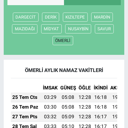
DARGECİT
DERİK
KIZILTEPE
MARDİN
MAZIDAĞI
MİDYAT
NUSAYBİN
SAVUR
ÖMERLİ
ÖMERLİ AYLIK NAMAZ VAKITLERI
İMSAK
GÜNEŞ
ÖĞLE
İKINDI
AKŞAM
25 Tem Cts
03:29
05:08
12:28
16:18
19:38
26 Tem Paz
03:30
05:08
12:28
16:18
19:37
27 Tem Pts
03:32
05:09
12:28
16:17
19:36
28 Tem Sal
03:33
05:10
12:28
16:17
19:36