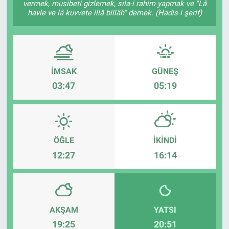
vermek, musibeti gizlemek, sıla-i rahim yapmak ve "Lâ
havle ve lâ kuvvete illâ billâh" demek. (Hadis-i şerif)
EĞİTİM
MAGAZİN
ÖZEL HABER
İMSAK
GÜNEŞ
03:47
05:19
HALK54 PANORAMA
ÖĞLE
İKINDI
12:27
16:14
AKŞAM
YATSI
19:25
20:51