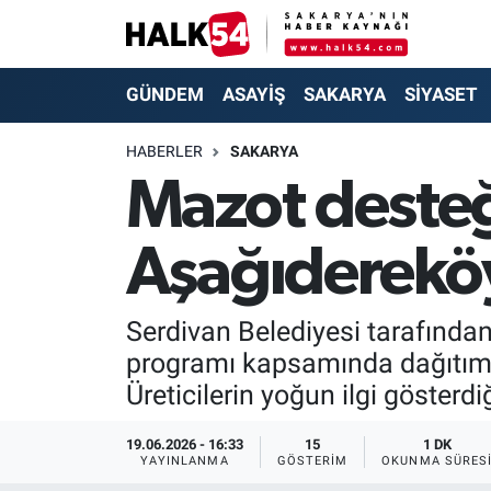
GÜNDEM
Adapazarı Nöbetçi Eczaneler
GÜNDEM
ASAYİŞ
SAKARYA
SİYASET
ASAYİŞ
Adapazarı Hava Durumu
HABERLER
SAKARYA
Mazot desteğ
YAŞAM
Adapazarı Trafik Yoğunluk Haritası
Aşağıdereköy
SAKARYA
Süper Lig Puan Durumu ve Fikstür
SİYASET
Tüm Manşetler
Serdivan Belediyesi tarafında
programı kapsamında dağıtımla
EKONOMİ
Son Dakika Haberleri
Üreticilerin yoğun ilgi gösterd
SOKAK RÖPORTAJLARI
Haber Arşivi
19.06.2026 - 16:33
15
1 DK
YAYINLANMA
GÖSTERIM
OKUNMA SÜRES
SPOR