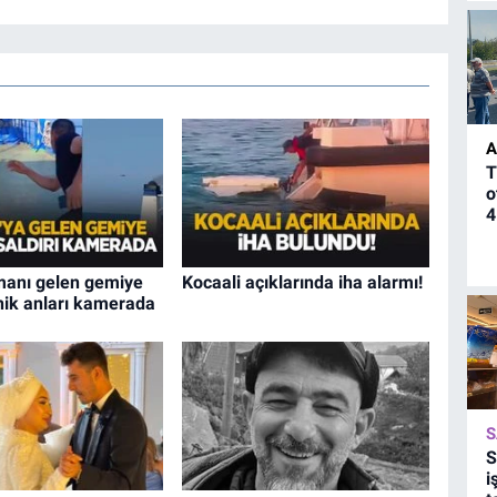
A
T
o
4
manı gelen gemiye
Kocaali açıklarında iha alarmı!
anik anları kamerada
S
S
i