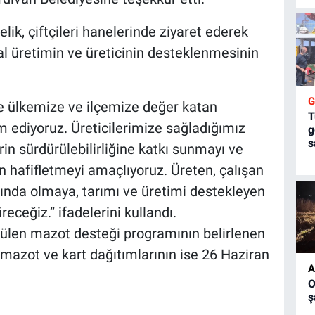
k, çiftçileri hanelerinde ziyaret ederek
al üretimin ve üreticinin desteklenmesinin
le ülkemize ve ilçemize değer katan
T
m ediyoruz. Üreticilerimize sağladığımız
g
s
in sürdürülebilirliğine katkı sunmayı ve
un hafifletmeyi amaçlıyoruz. Üreten, çalışan
anında olmaya, tarımı ve üretimi destekleyen
eceğiz.” ifadelerini kullandı.
tülen mazot desteği programının belirlenen
mazot ve kart dağıtımlarının ise 26 Haziran
A
O
ş