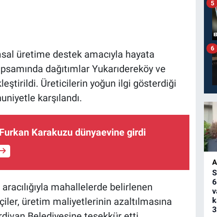
5
6
msal üretime destek amacıyla hayata
apsamında dağıtımlar Yukarıdereköy ve
tirildi. Üreticilerin yoğun ilgi gösterdiği
niyetle karşılandı.
Furkan Karakuzu dünyaevine girdi
A
S
6
racılığıyla mahallelerde belirlenen
v
ftçiler, üretim maliyetlerinin azaltılmasına
k
3
rdivan Belediyesine teşekkür etti.