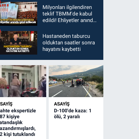
Milyonları ilgilendiren
teklif TBMM'de kabul
edildi! Ehliyetler anında
iptal edilecek
Hastaneden taburcu
olduktan saatler sonra
hayatını kaybetti
SAYİŞ
ASAYİŞ
ahte ekspertizle
D-100'de kaza: 1
87 kişiye
ölü, 2 yaralı
atandaşlık
azandırmışlardı,
2 kişi tutuklandı