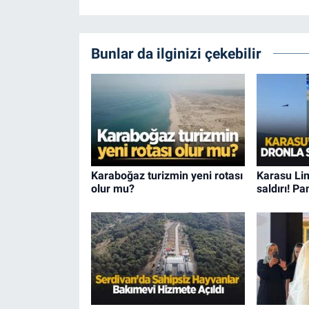
Bunlar da ilginizi çekebilir
Karaboğaz turizmin yeni rotası
Karasu Li
olur mu?
saldırı! P