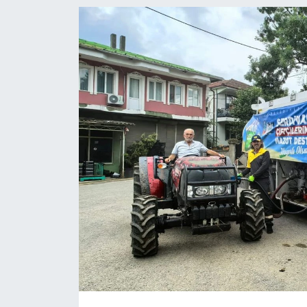
EĞİTİM
MAGAZİN
ÖZEL HABER
HALK54 PANORAMA