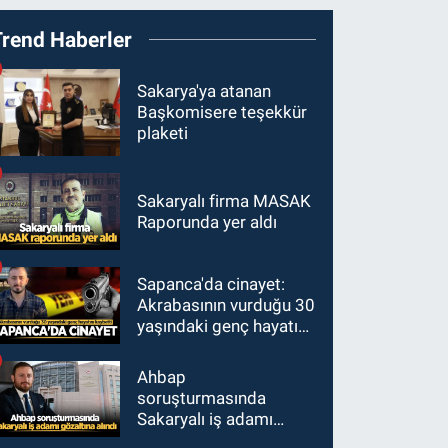
Trend Haberler
Sakarya'ya atanan
Başkomisere teşekkür
plaketi
Sakaryalı firma MASAK
Raporunda yer aldı
Sapanca'da cinayet:
Akrabasının vurduğu 30
yaşındaki genç hayatını
kaybetti
Ahbap
soruşturmasında
Sakaryalı iş adamı
gözaltına alındı