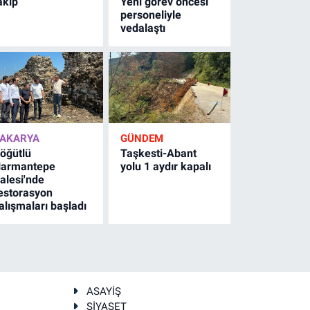
akip
Yeni görev öncesi
personeliyle
vedalaştı
AKARYA
GÜNDEM
öğütlü
Taşkesti-Abant
armantepe
yolu 1 aydır kapalı
alesi'nde
estorasyon
alışmaları başladı
ASAYİŞ
SİYASET