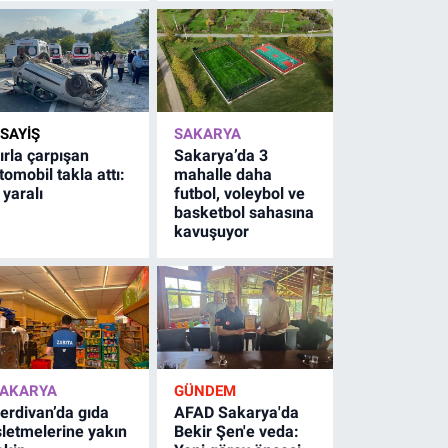
SAYİŞ
SAKARYA
ırla çarpışan
Sakarya’da 3
tomobil takla attı:
mahalle daha
 yaralı
futbol, voleybol ve
basketbol sahasına
kavuşuyor
AKARYA
GÜNDEM
erdivan’da gıda
AFAD Sakarya'da
şletmelerine yakın
Bekir Şen'e veda: