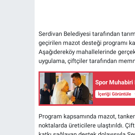
Serdivan Belediyesi tarafından tarı
geçirilen mazot desteği programı k
Aşağıdereköy mahallelerinde gerçekleş
uygulama, çiftçiler tarafından memnu
Spor Muhabiri 
İçeriği Görüntüle
Program kapsamında mazot, tanker a
noktalarda üreticilere ulaştırıldı. Çi
katkı sağlayan destek dolayısıyla Se