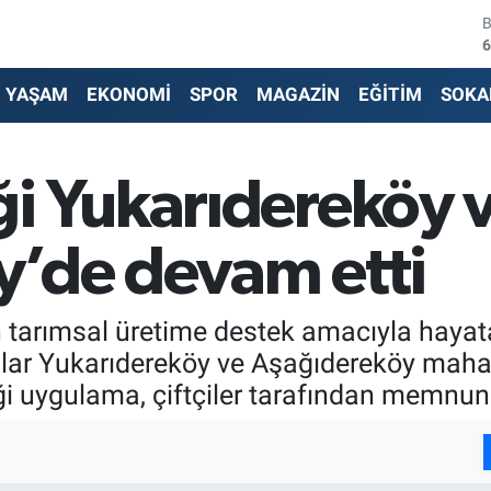
6
4
YAŞAM
EKONOMİ
SPOR
MAGAZİN
EĞİTİM
SOKA
5
6
i Yukarıdereköy 
6
’de devam etti
1
n tarımsal üretime destek amacıyla hayat
r Yukarıdereköy ve Aşağıdereköy mahalle
iği uygulama, çiftçiler tarafından memnuni
I