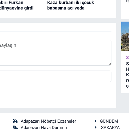
t
biri Furkan
Kaza kurbanı iki çocuk
dünyaevine girdi
babasına acı veda
S
S
H
K
r
ç
Adapazarı Nöbetçi Eczaneler
GÜNDEM
Adapazarı Hava Durumu
SAKARYA