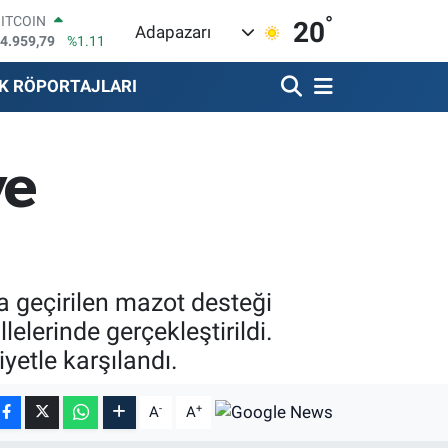
°
BITCOIN
20
Adapazarı
4.959,79
%1.11
DOLAR
7,7436
%0.18
K RÖPORTAJLARI
EURO
5,2510
%0.32
STERLİN
4,4811
%0.38
ve
GRAM ALTIN
660.55
%0.03
BİST100
3.779
%-14
a geçirilen mazot desteği
lerinde gerçekleştirildi.
yetle karşılandı.
-
+
A
A