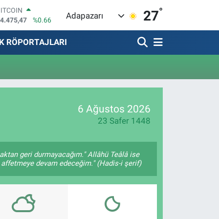
°
BITCOIN
27
Adapazarı
4.475,47
%0.66
DOLAR
7,5971
%0.05
K RÖPORTAJLARI
EURO
5,1336
%0.18
STERLİN
4,2534
%0.22
GRAM ALTIN
518.23
%0.39
6 Ağustos 2026
BİST100
3.703
%0
23 Safer 1448
maktan geri durmayacağım." Allâhü Teâlâ ise
ı affetmeye devam edeceğim." (Hadis-i şerif)