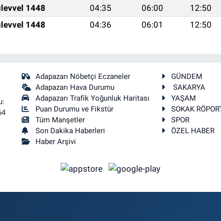
levvel 1448
04:35
06:00
12:50
levvel 1448
04:36
06:01
12:50
Adapazarı Nöbetçi Eczaneler
GÜNDEM
Adapazarı Hava Durumu
SAKARYA
Adapazarı Trafik Yoğunluk Haritası
YAŞAM
u:
Puan Durumu ve Fikstür
SOKAK RÖPOR
64
Tüm Manşetler
SPOR
Son Dakika Haberleri
ÖZEL HABER
Haber Arşivi