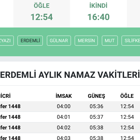
ÖĞLE
İKINDI
12:54
16:40
ZYAZI
ERDEMLİ
GÜLNAR
MERSİN
MUT
SİLİFK
ERDEMLİ AYLIK NAMAZ VAKITLERI
İCRİ
İMSAK
GÜNEŞ
ÖĞLE
fer 1448
04:00
05:36
12:54
fer 1448
04:01
05:37
12:54
fer 1448
04:02
05:38
12:54
fer 1448
04:03
05:38
12:54