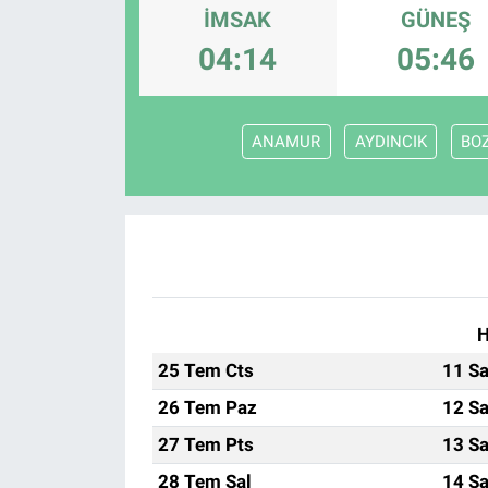
İMSAK
GÜNEŞ
EĞİTİM
04:14
05:46
MAGAZİN
ANAMUR
AYDINCIK
BO
ÖZEL HABER
HALK54 PANORAMA
H
25 Tem Cts
11 Sa
26 Tem Paz
12 Sa
27 Tem Pts
13 Sa
28 Tem Sal
14 Sa