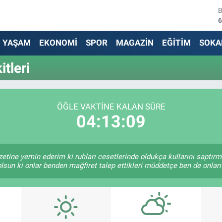
6
4
YAŞAM
EKONOMİ
SPOR
MAGAZİN
EĞİTİM
SOKA
5
tleri
6
6
ÖĞLE VAKTINE KALAN SÜRE
04:13:09
1
zetine yemin ederim ki ruhları cesetlerinde oldukça kullarını saptır
lsun ki onlar benden mağfiret talep ettikleri müddetçe ben de onlar