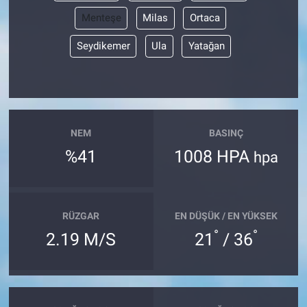
Menteşe
Milas
Ortaca
Seydikemer
Ula
Yatağan
NEM
BASINÇ
%41
1008 HPA
hpa
RÜZGAR
EN DÜŞÜK / EN YÜKSEK
°
°
2.19 M/S
21
/ 36