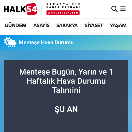
GÜNDEM
Adapazarı Nöbetçi Eczaneler
GÜNDEM
ASAYİŞ
SAKARYA
SİYASET
YAŞAM
ASAYİŞ
Adapazarı Hava Durumu
Menteşe Hava Durumu
YAŞAM
Adapazarı Trafik Yoğunluk Haritası
SAKARYA
Süper Lig Puan Durumu ve Fikstür
Menteşe Bugün, Yarın ve 1
Haftalık Hava Durumu
SİYASET
Tüm Manşetler
Tahmini
EKONOMİ
Son Dakika Haberleri
ŞU AN
SOKAK RÖPORTAJLARI
Haber Arşivi
SPOR