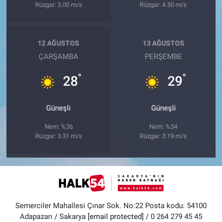
Rüzgar: 3.00 m/s
Rüzgar: 4.50 m/s
12 AĞUSTOS
13 AĞUSTOS
ÇARŞAMBA
PERŞEMBE
°
°
28
29
Güneşli
Güneşli
Nem: %36
Nem: %34
Rüzgar: 3.31 m/s
Rüzgar: 3.19 m/s
Semerciler Mahallesi Çınar Sok. No:22 Posta kodu: 54100
Adapazarı / Sakarya
[email protected]
/ 0 264 279 45 45