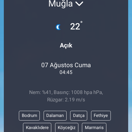
Muğla
EĞİTİM
°
22
MAGAZİN
ÖZEL HABER
Açık
HALK54 PANORAMA
07 Ağustos Cuma
04:45
Nem: %41, Basınç: 1008 hpa hPa,
Rüzgar: 2.19 m/s
Bodrum
Dalaman
Datça
Fethiye
Kavaklıdere
Köyceğiz
Marmaris