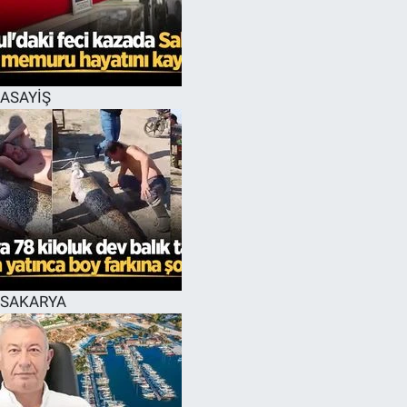
EĞİTİM
MAGAZİN
ASAYİŞ
ÖZEL HABER
HALK54 PANORAMA
SAKARYA