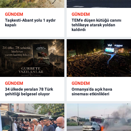
GÜNDEM
GÜNDEM
Taşkesti-Abant yolu 1 aydır
TEM'e düşen kütüğü canını
kapalı
tehlikeye atarak yoldan
kaldırdı
GÜNDEM
GÜNDEM
34 ülkede yeralan 78 Türk
Ormanya'da açık hava
şehitliği belgesel oluyor
sineması etkinlikleri