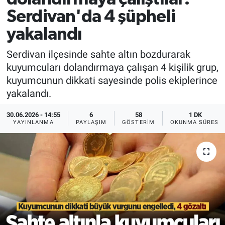
Serdivan'da 4 şüpheli
yakalandı
Serdivan ilçesinde sahte altın bozdurarak
kuyumcuları dolandırmaya çalışan 4 kişilik grup,
kuyumcunun dikkati sayesinde polis ekiplerince
yakalandı.
30.06.2026 - 14:55
6
58
1 DK
YAYINLANMA
PAYLAŞIM
GÖSTERIM
OKUNMA SÜRESI