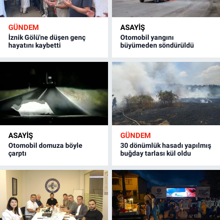
GÜNDEM
ASAYİŞ
İznik Gölü'ne düşen genç
Otomobil yangını
hayatını kaybetti
büyümeden söndürüldü
ASAYİŞ
GÜNDEM
Otomobil domuza böyle
30 dönümlük hasadı yapılmış
çarptı
buğday tarlası kül oldu