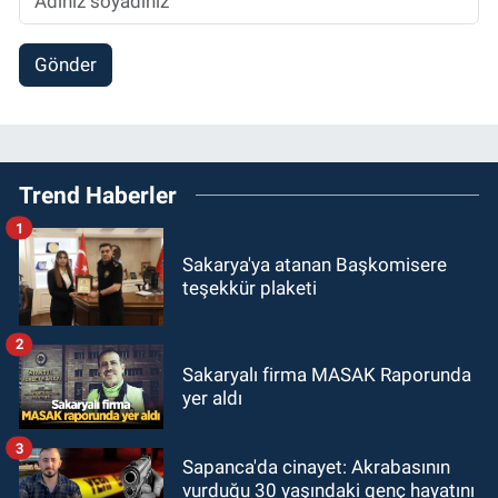
Gönder
Trend Haberler
1
Sakarya'ya atanan Başkomisere
teşekkür plaketi
2
Sakaryalı firma MASAK Raporunda
yer aldı
3
Sapanca'da cinayet: Akrabasının
vurduğu 30 yaşındaki genç hayatını