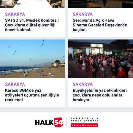
SAKARYA
SAKARYA
SATSO 31. Meslek Komitesi:
Serdivan’da Açık Hava
Çocukların dijital güvenliği
Sinema Geceleri Beşevler’de
öncelik olmalı
başladı
SAKARYA
SAKARYA
Karasu SGM’de yaz
Büyükşehir’in yaz etkinlikleri
atölyeleri uçurtma şenliğiyle
çocuklara neşe dolu anılar
renklendi
bırakıyor