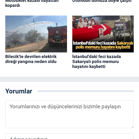
Motosiklet kazası hayattan
Otomobil domuza böyle çarptı
kopardı
Bilecik’te devrilen elektrik
İstanbul'daki feci kazada
direği yangına neden oldu
Sakaryalı polis memuru
hayatını kaybetti
Yorumlar