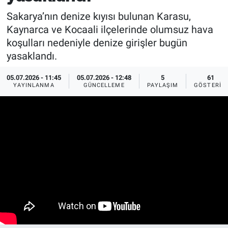
Sakarya’nın denize kıyısı bulunan Karasu,
EĞİTİM
Kaynarca ve Kocaali ilçelerinde olumsuz hava
koşulları nedeniyle denize girişler bugün
MAGAZİN
yasaklandı.
ÖZEL HABER
05.07.2026 - 11:45
05.07.2026 - 12:48
5
61
YAYINLANMA
GÜNCELLEME
PAYLAŞIM
GÖSTERIM
HALK54 PANORAMA