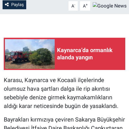
Paylaş
-
+
A
A
Kaynarca’da ormanlık
alanda yangın
Karasu, Kaynarca ve Kocaali ilçelerinde
olumsuz hava şartları dalga ile rip akıntısı
sebebiyle denize girmek kaymakamlıkların
aldığı karar neticesinde bugün de yasaklandı.
Bayrakları kırmızıya çeviren Sakarya Büyükşehir
Belediyesi İtfaiye Daire Başkanlığı Cankurtaran