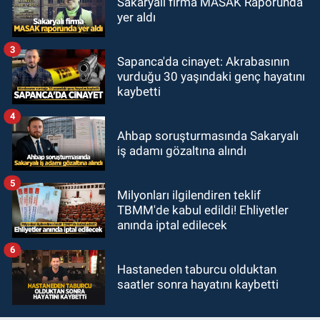
Sakaryalı firma MASAK Raporunda
yer aldı
3
Sapanca'da cinayet: Akrabasının
vurduğu 30 yaşındaki genç hayatını
kaybetti
4
Ahbap soruşturmasında Sakaryalı
iş adamı gözaltına alındı
5
Milyonları ilgilendiren teklif
TBMM'de kabul edildi! Ehliyetler
anında iptal edilecek
6
Hastaneden taburcu olduktan
saatler sonra hayatını kaybetti