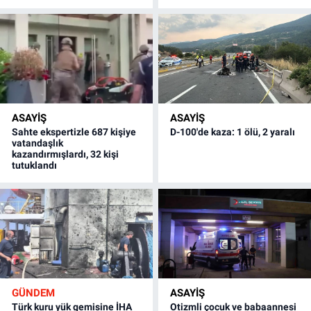
ASAYİŞ
ASAYİŞ
Sahte ekspertizle 687 kişiye
D-100'de kaza: 1 ölü, 2 yaralı
vatandaşlık
kazandırmışlardı, 32 kişi
tutuklandı
GÜNDEM
ASAYİŞ
Türk kuru yük gemisine İHA
Otizmli çocuk ve babaannesi