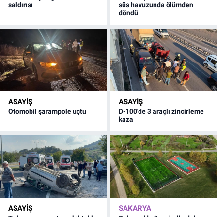
saldırısı
süs havuzunda ölümden
döndü
ASAYİŞ
ASAYİŞ
Otomobil şarampole uçtu
D-100'de 3 araçlı zincirleme
kaza
ASAYİŞ
SAKARYA