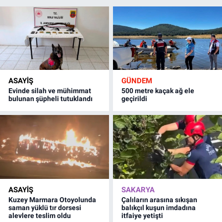
ASAYİŞ
GÜNDEM
Evinde silah ve mühimmat
500 metre kaçak ağ ele
bulunan şüpheli tutuklandı
geçirildi
ASAYİŞ
SAKARYA
Kuzey Marmara Otoyolunda
Çalıların arasına sıkışan
saman yüklü tır dorsesi
balıkçıl kuşun imdadına
alevlere teslim oldu
itfaiye yetişti