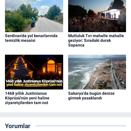
Serdivan’da yol kenarlarında
Mutluluk Tırı mahalle mahalle
temizlik mesaisi
geziyor: Sıradaki durak
Sapanca
1468 yıllık Justinianus
Sakarya'da bugün denize
Köprüsü'nün yeni haline
girmek yasaklandı
ziyaretçilerden tam not
Yorumlar