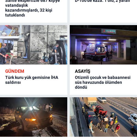
Sahte ekspertizle 687 kişiye
D-100'de kaza: 1 ölü, 2 yaralı
vatandaşlık
kazandırmışlardı, 32 kişi
tutuklandı
GÜNDEM
ASAYİŞ
Türk kuru yük gemisine İHA
Otizmli çocuk ve babaannesi
saldırısı
süs havuzunda ölümden
döndü