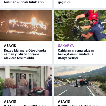
bulunan şüpheli tutuklandı
geçirildi
ASAYİŞ
SAKARYA
Kuzey Marmara Otoyolunda
Çalıların arasına sıkışan
saman yüklü tır dorsesi
balıkçıl kuşun imdadına
alevlere teslim oldu
itfaiye yetişti
ASAYİŞ
ASAYİŞ