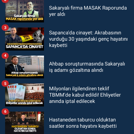
Sakaryalı firma MASAK Raporunda
yer aldı
3
Sapanca'da cinayet: Akrabasının
vurduğu 30 yaşındaki genç hayatını
kaybetti
4
Ahbap soruşturmasında Sakaryalı
iş adamı gözaltına alındı
5
Milyonları ilgilendiren teklif
TBMM'de kabul edildi! Ehliyetler
anında iptal edilecek
6
Hastaneden taburcu olduktan
saatler sonra hayatını kaybetti