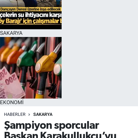
EĞİTİM
MAGAZİN
SAKARYA
ÖZEL HABER
HALK54 PANORAMA
EKONOMİ
HABERLER
SAKARYA
Şampiyon sporcular
Başkan Karakullukçu’yu