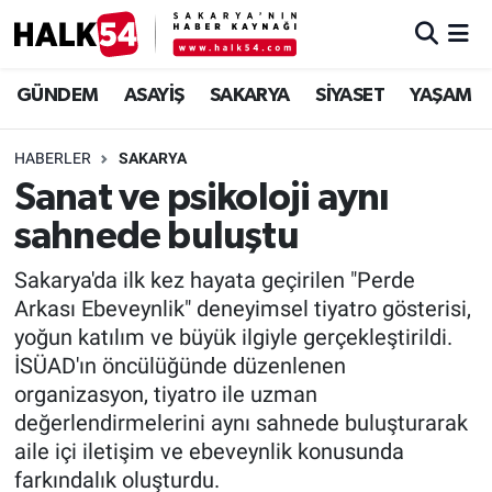
GÜNDEM
Adapazarı Nöbetçi Eczaneler
GÜNDEM
ASAYİŞ
SAKARYA
SİYASET
YAŞAM
ASAYİŞ
Adapazarı Hava Durumu
HABERLER
SAKARYA
Sanat ve psikoloji aynı
YAŞAM
Adapazarı Trafik Yoğunluk Haritası
sahnede buluştu
SAKARYA
Süper Lig Puan Durumu ve Fikstür
Sakarya'da ilk kez hayata geçirilen "Perde
Arkası Ebeveynlik" deneyimsel tiyatro gösterisi,
SİYASET
Tüm Manşetler
yoğun katılım ve büyük ilgiyle gerçekleştirildi.
İSÜAD'ın öncülüğünde düzenlenen
EKONOMİ
Son Dakika Haberleri
organizasyon, tiyatro ile uzman
SOKAK RÖPORTAJLARI
Haber Arşivi
değerlendirmelerini aynı sahnede buluşturarak
aile içi iletişim ve ebeveynlik konusunda
SPOR
farkındalık oluşturdu.