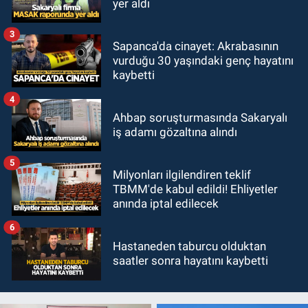
yer aldı
3
Sapanca'da cinayet: Akrabasının
vurduğu 30 yaşındaki genç hayatını
kaybetti
4
Ahbap soruşturmasında Sakaryalı
iş adamı gözaltına alındı
5
Milyonları ilgilendiren teklif
TBMM'de kabul edildi! Ehliyetler
anında iptal edilecek
6
Hastaneden taburcu olduktan
saatler sonra hayatını kaybetti