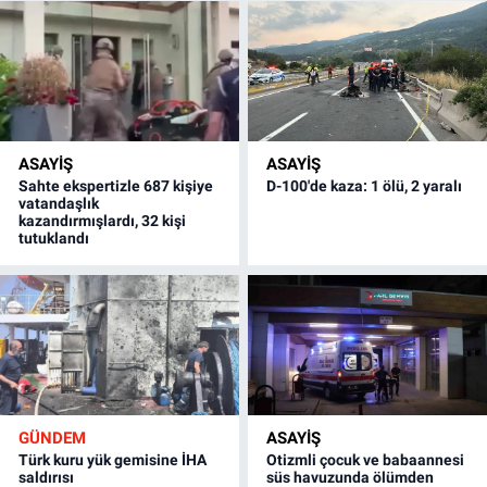
ASAYİŞ
ASAYİŞ
Sahte ekspertizle 687 kişiye
D-100'de kaza: 1 ölü, 2 yaralı
vatandaşlık
kazandırmışlardı, 32 kişi
tutuklandı
GÜNDEM
ASAYİŞ
Türk kuru yük gemisine İHA
Otizmli çocuk ve babaannesi
saldırısı
süs havuzunda ölümden