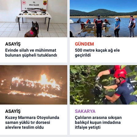
ASAYİŞ
GÜNDEM
Evinde silah ve mühimmat
500 metre kaçak ağ ele
bulunan şüpheli tutuklandı
geçirildi
ASAYİŞ
SAKARYA
Kuzey Marmara Otoyolunda
Çalıların arasına sıkışan
saman yüklü tır dorsesi
balıkçıl kuşun imdadına
alevlere teslim oldu
itfaiye yetişti