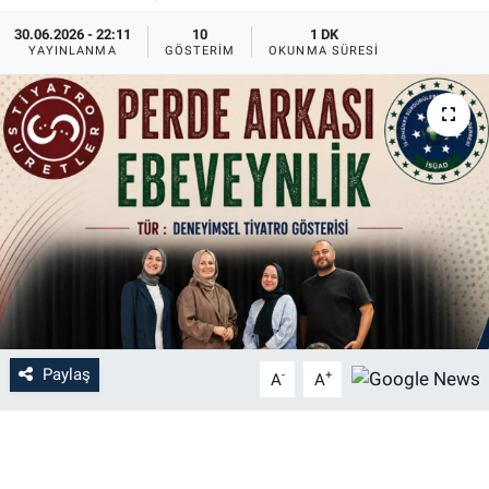
30.06.2026 - 22:11
10
1 DK
EĞİTİM
YAYINLANMA
GÖSTERIM
OKUNMA SÜRESI
MAGAZİN
ÖZEL HABER
HALK54 PANORAMA
Paylaş
-
+
A
A