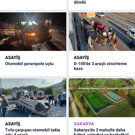
döndü
ASAYİŞ
ASAYİŞ
Otomobil şarampole uçtu
D-100'de 3 araçlı zincirleme
kaza
ASAYİŞ
SAKARYA
Tırla çarpışan otomobil takla
Sakarya’da 3 mahalle daha
attı: 4 yaralı
futbol, voleybol ve basketbol