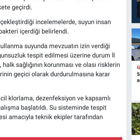
ekete geçirdi.
rçekleştirdiği incelemelerde, suyun insan
akteri içerdiği belirlendi.
kullanma suyunda mevzuatın izin verdiği
ygunsuzluk tespit edilmesi üzerine durum İl
l, halk sağlığının korunması ve olası risklerin
rinin geçici olarak durdurulmasına karar
5
a
acil klorlama, dezenfeksiyon ve kapsamlı
 çalışma başlatıldı. Su sisteminde tespit
mesi amacıyla teknik ekipler tarafından