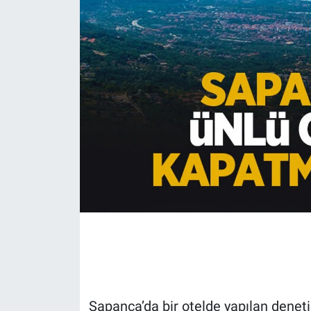
EĞİTİM
MAGAZİN
ÖZEL HABER
HALK54 PANORAMA
Sapanca’da bir otelde yapılan denet