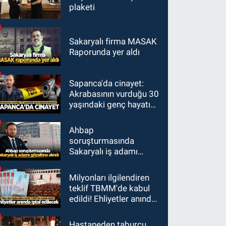
plaketi
Sakaryalı firma MASAK
Raporunda yer aldı
Sapanca'da cinayet:
Akrabasının vurduğu 30
yaşındaki genç hayatını
kaybetti
Ahbap
soruşturmasında
Sakaryalı iş adamı
gözaltına alındı
Milyonları ilgilendiren
teklif TBMM'de kabul
edildi! Ehliyetler anında
iptal edilecek
Hastaneden taburcu