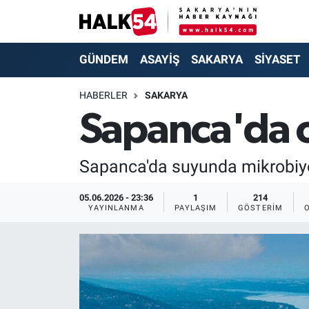
GÜNDEM
Adapazarı Nöbetçi Eczaneler
GÜNDEM
ASAYİŞ
SAKARYA
SİYASET
ASAYİŞ
Adapazarı Hava Durumu
HABERLER
SAKARYA
Sapanca'da o
YAŞAM
Adapazarı Trafik Yoğunluk Haritası
SAKARYA
Süper Lig Puan Durumu ve Fikstür
Sapanca'da suyunda mikrobiyoloj
SİYASET
Tüm Manşetler
05.06.2026 - 23:36
1
214
YAYINLANMA
PAYLAŞIM
GÖSTERIM
EKONOMİ
Son Dakika Haberleri
SOKAK RÖPORTAJLARI
Haber Arşivi
SPOR