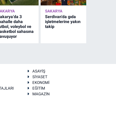
AKARYA
SAKARYA
akarya’da 3
Serdivan’da gıda
ahalle daha
işletmelerine yakın
utbol, voleybol ve
takip
asketbol sahasına
avuşuyor
ASAYİŞ
SİYASET
EKONOMİ
TAJLARI
EĞİTİM
MAGAZİN