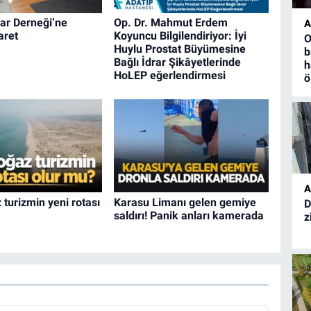
ar Derneği’ne
Op. Dr. Mahmut Erdem
A
aret
Koyuncu Bilgilendiriyor: İyi
O
Huylu Prostat Büyümesine
b
Bağlı İdrar Şikâyetlerinde
h
HoLEP eğerlendirmesi
ö
A
turizmin yeni rotası
Karasu Limanı gelen gemiye
D
saldırı! Panik anları kamerada
z