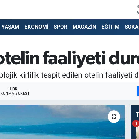
6
4
YAŞAM
EKONOMİ
SPOR
MAGAZİN
EĞİTİM
SOKA
5
6
telin faaliyeti du
6
ik kirlilik tespit edilen otelin faaliyeti 
1
1 DK
OKUNMA SÜRESI
1