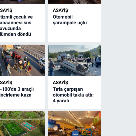
SAYİŞ
ASAYİŞ
tizmli çocuk ve
Otomobil
abaannesi süs
şarampole uçtu
avuzunda
lümden döndü
SAYİŞ
ASAYİŞ
-100'de 3 araçlı
Tırla çarpışan
incirleme kaza
otomobil takla attı:
4 yaralı