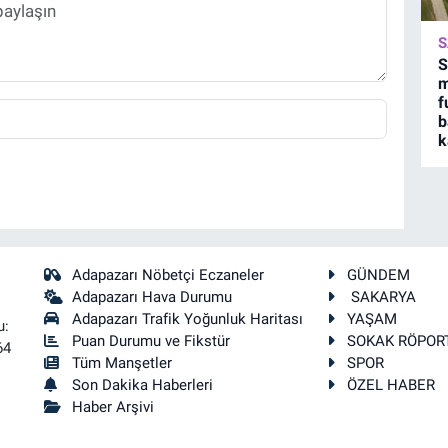
S
S
m
f
b
k
Adapazarı Nöbetçi Eczaneler
GÜNDEM
Adapazarı Hava Durumu
SAKARYA
Adapazarı Trafik Yoğunluk Haritası
YAŞAM
u:
Puan Durumu ve Fikstür
SOKAK RÖPOR
64
Tüm Manşetler
SPOR
Son Dakika Haberleri
ÖZEL HABER
Haber Arşivi