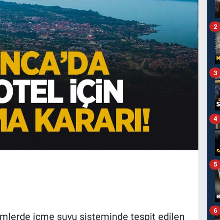
2
3
4
5
6
imlerde içme suyu sisteminde tespit edilen