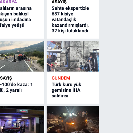
AKARYA
ASAYİŞ
alıların arasına
Sahte ekspertizle
ıkışan balıkçıl
687 kişiye
uşun imdadına
vatandaşlık
tfaiye yetişti
kazandırmışlardı,
32 kişi tutuklandı
SAYİŞ
GÜNDEM
-100'de kaza: 1
Türk kuru yük
lü, 2 yaralı
gemisine İHA
saldırısı