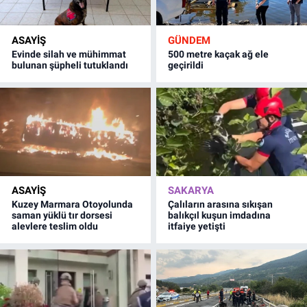
ASAYİŞ
GÜNDEM
Evinde silah ve mühimmat
500 metre kaçak ağ ele
bulunan şüpheli tutuklandı
geçirildi
ASAYİŞ
SAKARYA
Kuzey Marmara Otoyolunda
Çalıların arasına sıkışan
saman yüklü tır dorsesi
balıkçıl kuşun imdadına
alevlere teslim oldu
itfaiye yetişti