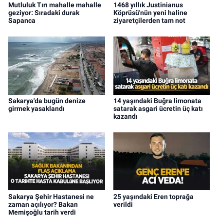
Mutluluk Tırı mahalle mahalle
1468 yıllık Justinianus
geziyor: Sıradaki durak
Köprüsü'nün yeni haline
Sapanca
ziyaretçilerden tam not
Sakarya'da bugün denize
14 yaşındaki Buğra limonata
girmek yasaklandı
satarak asgari ücretin üç katı
kazandı
Sakarya Şehir Hastanesi ne
25 yaşındaki Eren toprağa
zaman açılıyor? Bakan
verildi
Memişoğlu tarih verdi