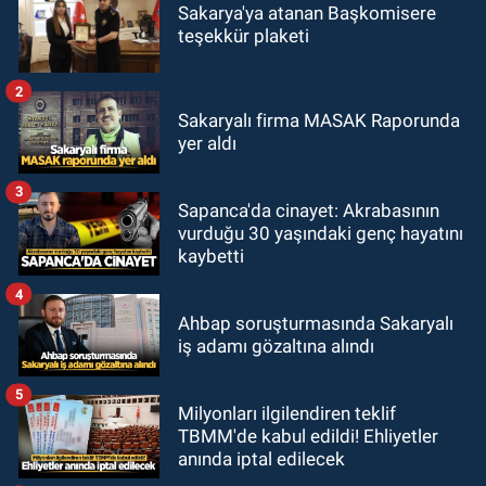
Sakarya'ya atanan Başkomisere
teşekkür plaketi
2
Sakaryalı firma MASAK Raporunda
yer aldı
3
Sapanca'da cinayet: Akrabasının
vurduğu 30 yaşındaki genç hayatını
kaybetti
4
Ahbap soruşturmasında Sakaryalı
iş adamı gözaltına alındı
5
Milyonları ilgilendiren teklif
TBMM'de kabul edildi! Ehliyetler
anında iptal edilecek