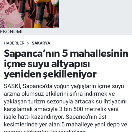
EĞİTİM
MAGAZİN
EKONOMİ
ÖZEL HABER
HABERLER
SAKARYA
Sapanca’nın 5 mahallesinin
HALK54 PANORAMA
içme suyu altyapısı
yeniden şekilleniyor
SASKİ, Sapanca’da yoğun yağışların içme suyu
arzına olumsuz etkilerini sıfıra indirmek ve
yaklaşan turizm sezonuyla artacak su ihtiyacını
karşılamak amacıyla 3 bin 500 metrelik yeni
isale hattı kazandırıyor. Sapanca'nın üst
kesimlerinde yer alan 5 mahalleye yeni depo ve
pompa sistemleri kazandırılıyor.