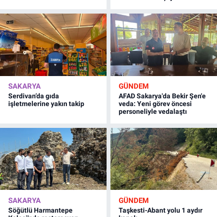
SAKARYA
GÜNDEM
Serdivan’da gıda
AFAD Sakarya'da Bekir Şen'e
işletmelerine yakın takip
veda: Yeni görev öncesi
personeliyle vedalaştı
SAKARYA
GÜNDEM
Söğütlü Harmantepe
Taşkesti-Abant yolu 1 aydır