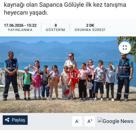
kaynağı olan Sapanca Gölüyle ilk kez tanışma
heyecanı yaşadı.
17.06.2026 - 15:22
8
2 DK
YAYINLANMA
GÖSTERIM
OKUNMA SÜRESI
Paylaş
-
+
A
A