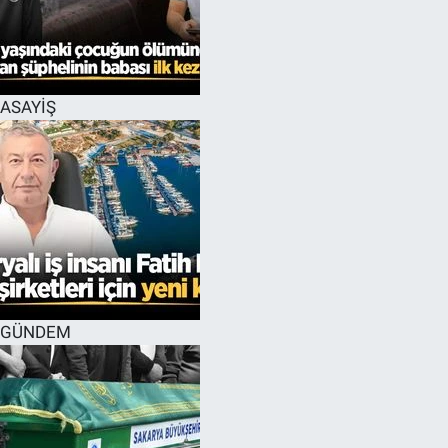
EĞİTİM
MAGAZİN
ASAYİŞ
ÖZEL HABER
HALK54 PANORAMA
GÜNDEM