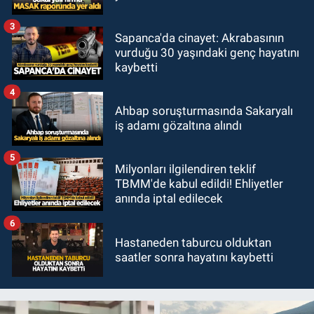
3
Sapanca'da cinayet: Akrabasının
vurduğu 30 yaşındaki genç hayatını
kaybetti
4
Ahbap soruşturmasında Sakaryalı
iş adamı gözaltına alındı
5
Milyonları ilgilendiren teklif
TBMM'de kabul edildi! Ehliyetler
anında iptal edilecek
6
Hastaneden taburcu olduktan
saatler sonra hayatını kaybetti