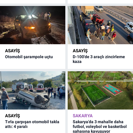
ASAYİŞ
ASAYİŞ
Otomobil şarampole uçtu
D-100'de 3 araçlı zincirleme
kaza
ASAYİŞ
SAKARYA
Tırla çarpışan otomobil takla
Sakarya’da 3 mahalle daha
attı: 4 yaralı
futbol, voleybol ve basketbol
sahasına kavuşuyor