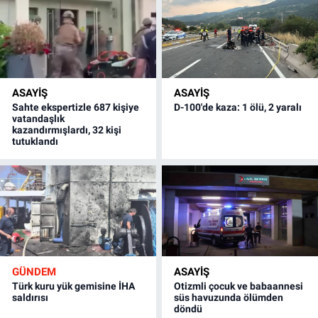
ASAYİŞ
ASAYİŞ
Sahte ekspertizle 687 kişiye
D-100'de kaza: 1 ölü, 2 yaralı
vatandaşlık
kazandırmışlardı, 32 kişi
tutuklandı
GÜNDEM
ASAYİŞ
Türk kuru yük gemisine İHA
Otizmli çocuk ve babaannesi
saldırısı
süs havuzunda ölümden
döndü