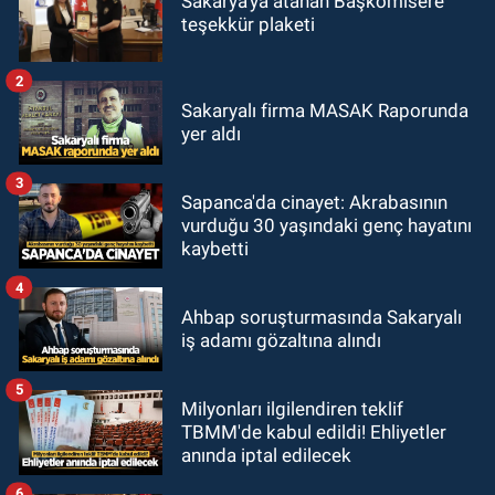
Sakarya'ya atanan Başkomisere
teşekkür plaketi
2
Sakaryalı firma MASAK Raporunda
yer aldı
3
Sapanca'da cinayet: Akrabasının
vurduğu 30 yaşındaki genç hayatını
kaybetti
4
Ahbap soruşturmasında Sakaryalı
iş adamı gözaltına alındı
5
Milyonları ilgilendiren teklif
TBMM'de kabul edildi! Ehliyetler
anında iptal edilecek
6