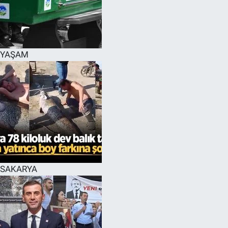
EĞİTİM
MAGAZİN
YAŞAM
ÖZEL HABER
HALK54 PANORAMA
SAKARYA