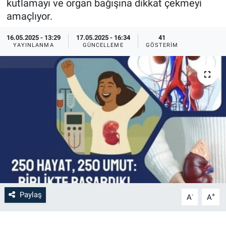
kutlamayı ve organ bağışına dikkat çekmeyi
amaçlıyor.
16.05.2025 - 13:29
17.05.2025 - 16:34
41
YAYINLANMA
GÜNCELLEME
GÖSTERIM
Paylaş
-
+
A
A