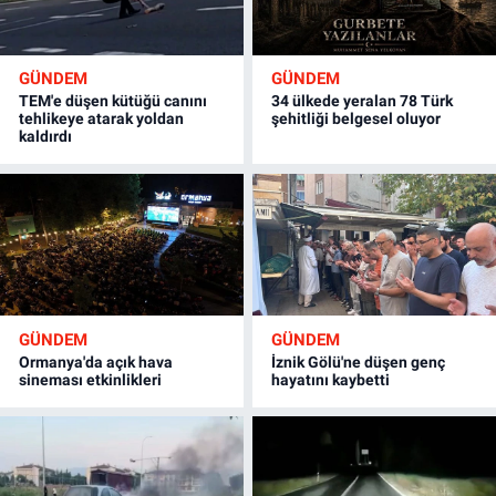
GÜNDEM
GÜNDEM
TEM'e düşen kütüğü canını
34 ülkede yeralan 78 Türk
tehlikeye atarak yoldan
şehitliği belgesel oluyor
kaldırdı
GÜNDEM
GÜNDEM
Ormanya'da açık hava
İznik Gölü'ne düşen genç
sineması etkinlikleri
hayatını kaybetti