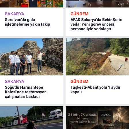
SAKARYA
GÜNDEM
Serdivan’da gıda
AFAD Sakarya'da Bekir Şen'e
işletmelerine yakın takip
veda: Yeni görev öncesi
personeliyle vedalaştı
SAKARYA
GÜNDEM
Söğütlü Harmantepe
Taşkesti-Abant yolu 1 aydır
Kalesi'nde restorasyon
kapalı
çalışmaları başladı