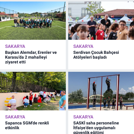
SAKARYA
SAKARYA
Başkan Alemdar, Erenler ve
Serdivan Çocuk Bahçesi
Karasu’da 2 mahalleyi
Atölyeleri başladı
ziyaret etti
SAKARYA
SAKARYA
Sapanca SGM’de renkli
SASKİ saha personeline
etkinlik
İtfaiye’den uygulamalı
güvenlik eğitimi