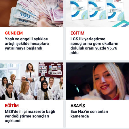
GÜNDEM
EĞİTİM
Yaşlı ve engelli aylıkları
LGS ilk yerleştirme
artışlı şekilde hesaplara
sonuçlarına göre okulların
yatırılmaya başlandı
doluluk oranı yüzde 95,76
oldu
EĞİTİM
ASAYİŞ
MEB'de il içi mazerete bağlı
Ece Naz'ın son anları
yer değiştirme sonuçları
kamerada
açıklandı