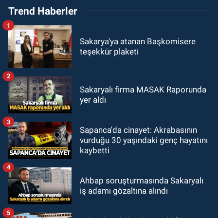
Trend Haberler
1
Sakarya'ya atanan Başkomisere
teşekkür plaketi
2
Sakaryalı firma MASAK Raporunda
yer aldı
3
Sapanca'da cinayet: Akrabasının
vurduğu 30 yaşındaki genç hayatını
kaybetti
4
Ahbap soruşturmasında Sakaryalı
iş adamı gözaltına alındı
5