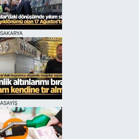
EĞİTİM
MAGAZİN
SAKARYA
ÖZEL HABER
HALK54 PANORAMA
ASAYİŞ