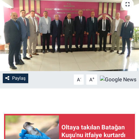
Paylaş
-
+
A
A
Oltaya takılan Batağan
Kuşu'nu itfaiye kurtardı