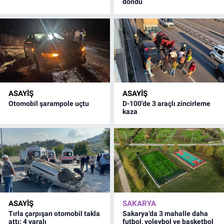
döndü
ASAYİŞ
ASAYİŞ
Otomobil şarampole uçtu
D-100'de 3 araçlı zincirleme
kaza
ASAYİŞ
SAKARYA
Tırla çarpışan otomobil takla
Sakarya’da 3 mahalle daha
attı: 4 yaralı
futbol, voleybol ve basketbol