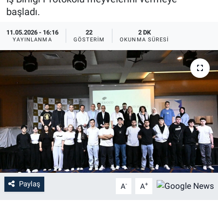
başladı.
EĞİTİM
11.05.2026 - 16:16
22
2 DK
YAYINLANMA
GÖSTERIM
OKUNMA SÜRESI
MAGAZİN
ÖZEL HABER
HALK54 PANORAMA
Paylaş
-
+
A
A