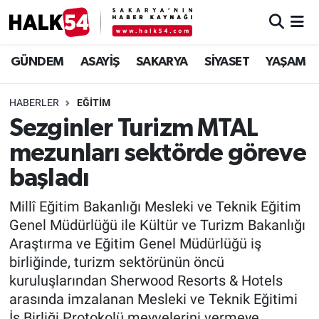
GÜNDEM
Adapazarı Nöbetçi Eczaneler
GÜNDEM
ASAYİŞ
SAKARYA
SİYASET
YAŞAM
ASAYİŞ
Adapazarı Hava Durumu
HABERLER
EĞİTİM
Sezginler Turizm MTAL
YAŞAM
Adapazarı Trafik Yoğunluk Haritası
mezunları sektörde göreve
SAKARYA
Süper Lig Puan Durumu ve Fikstür
başladı
SİYASET
Tüm Manşetler
Millî Eğitim Bakanlığı Mesleki ve Teknik Eğitim
Genel Müdürlüğü ile Kültür ve Turizm Bakanlığı
EKONOMİ
Son Dakika Haberleri
Araştırma ve Eğitim Genel Müdürlüğü iş
birliğinde, turizm sektörünün öncü
SOKAK RÖPORTAJLARI
Haber Arşivi
kuruluşlarından Sherwood Resorts & Hotels
arasında imzalanan Mesleki ve Teknik Eğitimi
SPOR
İş Birliği Protokolü meyvelerini vermeye