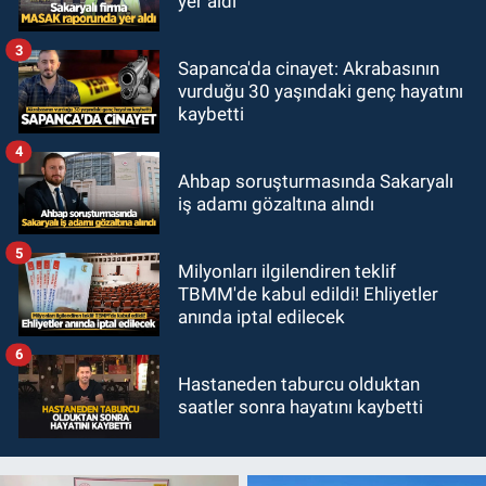
yer aldı
3
Sapanca'da cinayet: Akrabasının
vurduğu 30 yaşındaki genç hayatını
kaybetti
4
Ahbap soruşturmasında Sakaryalı
iş adamı gözaltına alındı
5
Milyonları ilgilendiren teklif
TBMM'de kabul edildi! Ehliyetler
anında iptal edilecek
6
Hastaneden taburcu olduktan
saatler sonra hayatını kaybetti