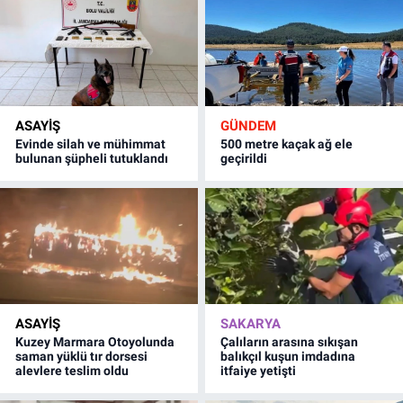
ASAYİŞ
GÜNDEM
Evinde silah ve mühimmat
500 metre kaçak ağ ele
bulunan şüpheli tutuklandı
geçirildi
ASAYİŞ
SAKARYA
Kuzey Marmara Otoyolunda
Çalıların arasına sıkışan
saman yüklü tır dorsesi
balıkçıl kuşun imdadına
alevlere teslim oldu
itfaiye yetişti