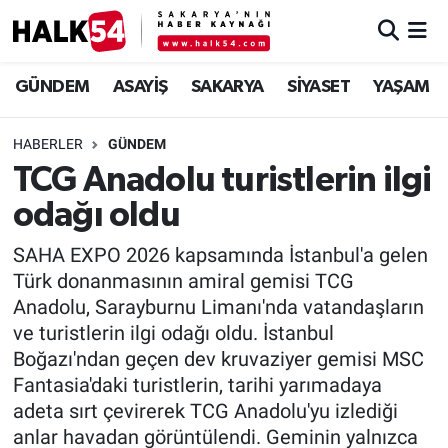
GÜNDEM
Adapazarı Nöbetçi Eczaneler
GÜNDEM
ASAYİŞ
SAKARYA
SİYASET
YAŞAM
ASAYİŞ
Adapazarı Hava Durumu
HABERLER
GÜNDEM
TCG Anadolu turistlerin ilgi
YAŞAM
Adapazarı Trafik Yoğunluk Haritası
odağı oldu
SAKARYA
Süper Lig Puan Durumu ve Fikstür
SAHA EXPO 2026 kapsamında İstanbul'a gelen
Türk donanmasının amiral gemisi TCG
SİYASET
Tüm Manşetler
Anadolu, Sarayburnu Limanı'nda vatandaşların
ve turistlerin ilgi odağı oldu. İstanbul
EKONOMİ
Son Dakika Haberleri
Boğazı'ndan geçen dev kruvaziyer gemisi MSC
SOKAK RÖPORTAJLARI
Haber Arşivi
Fantasia'daki turistlerin, tarihi yarımadaya
adeta sırt çevirerek TCG Anadolu'yu izlediği
SPOR
anlar havadan görüntülendi. Geminin yalnızca