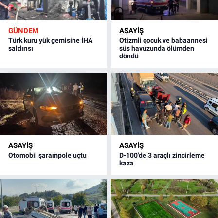
GÜNDEM
ASAYİŞ
Türk kuru yük gemisine İHA
Otizmli çocuk ve babaannesi
saldırısı
süs havuzunda ölümden
döndü
ASAYİŞ
ASAYİŞ
Otomobil şarampole uçtu
D-100'de 3 araçlı zincirleme
kaza