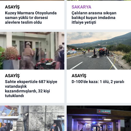
ASAYİŞ
SAKARYA
Kuzey Marmara Otoyolunda
Çalıların arasına sıkışan
saman yüklü tır dorsesi
balıkçıl kuşun imdadına
alevlere teslim oldu
itfaiye yetişti
ASAYİŞ
ASAYİŞ
Sahte ekspertizle 687 kişiye
D-100'de kaza: 1 ölü, 2 yaralı
vatandaşlık
kazandırmışlardı, 32 kişi
tutuklandı