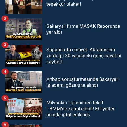
teşekkür plaketi
2
Sakaryalı firma MASAK Raporunda
yer aldı
3
Sapanca'da cinayet: Akrabasının
vurduğu 30 yaşındaki genç hayatını
kaybetti
4
Ahbap soruşturmasında Sakaryalı
iş adamı gözaltına alındı
5
Milyonları ilgilendiren teklif
TBMM'de kabul edildi! Ehliyetler
anında iptal edilecek
6