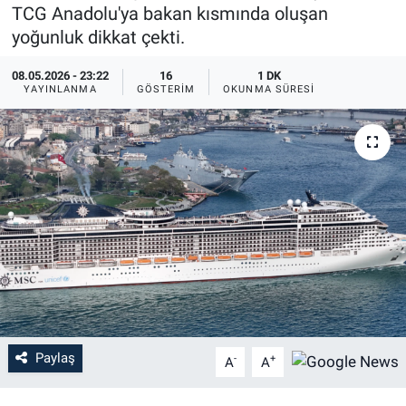
TCG Anadolu'ya bakan kısmında oluşan
EĞİTİM
yoğunluk dikkat çekti.
08.05.2026 - 23:22
16
1 DK
MAGAZİN
YAYINLANMA
GÖSTERIM
OKUNMA SÜRESI
ÖZEL HABER
HALK54 PANORAMA
Paylaş
-
+
A
A