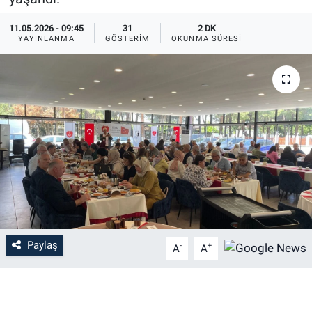
EĞİTİM
11.05.2026 - 09:45
31
2 DK
YAYINLANMA
GÖSTERIM
OKUNMA SÜRESI
MAGAZİN
ÖZEL HABER
HALK54 PANORAMA
Paylaş
-
+
A
A