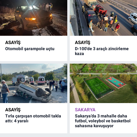
ASAYİŞ
ASAYİŞ
Otomobil şarampole uçtu
D-100'de 3 araçlı zincirleme
kaza
ASAYİŞ
SAKARYA
Tırla çarpışan otomobil takla
Sakarya’da 3 mahalle daha
attı: 4 yaralı
futbol, voleybol ve basketbol
sahasına kavuşuyor