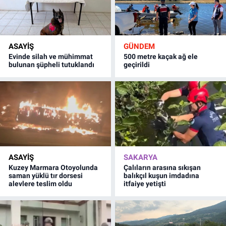
ASAYİŞ
GÜNDEM
Evinde silah ve mühimmat
500 metre kaçak ağ ele
bulunan şüpheli tutuklandı
geçirildi
ASAYİŞ
SAKARYA
Kuzey Marmara Otoyolunda
Çalıların arasına sıkışan
saman yüklü tır dorsesi
balıkçıl kuşun imdadına
alevlere teslim oldu
itfaiye yetişti