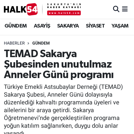
GÜNDEM
Adapazarı Nöbetçi Eczaneler
GÜNDEM
ASAYİŞ
SAKARYA
SİYASET
YAŞAM
ASAYİŞ
Adapazarı Hava Durumu
HABERLER
GÜNDEM
TEMAD Sakarya
YAŞAM
Adapazarı Trafik Yoğunluk Haritası
Şubesinden unutulmaz
SAKARYA
Süper Lig Puan Durumu ve Fikstür
Anneler Günü programı
SİYASET
Tüm Manşetler
Türkiye Emekli Astsubaylar Derneği (TEMAD)
Sakarya Şubesi, Anneler Günü dolayısıyla
EKONOMİ
Son Dakika Haberleri
düzenlediği kahvaltı programında üyeleri ve
ailelerini bir araya getirdi. Sakarya
SOKAK RÖPORTAJLARI
Haber Arşivi
Öğretmenevi’nde gerçekleştirilen programa
yoğun katılım sağlanırken, duygu dolu anlar
SPOR
yaşandı.