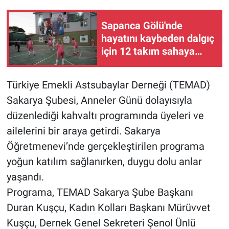
Sapanca Gölü'nde
hayatını kaybeden dalgıç
için 12 takım sahaya
çıktı
Türkiye Emekli Astsubaylar Derneği (TEMAD)
Sakarya Şubesi, Anneler Günü dolayısıyla
düzenlediği kahvaltı programında üyeleri ve
ailelerini bir araya getirdi. Sakarya
Öğretmenevi’nde gerçekleştirilen programa
yoğun katılım sağlanırken, duygu dolu anlar
yaşandı.
Programa, TEMAD Sakarya Şube Başkanı
Duran Kuşçu, Kadın Kolları Başkanı Mürüvvet
Kuşçu, Dernek Genel Sekreteri Şenol Ünlü