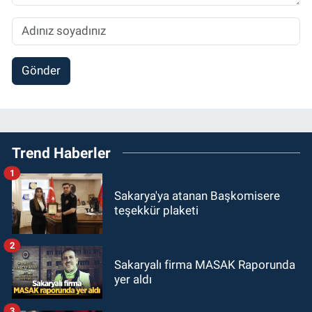
Gönder
Trend Haberler
1
Sakarya'ya atanan Başkomisere
teşekkür plaketi
2
Sakaryalı firma MASAK Raporunda
yer aldı
3