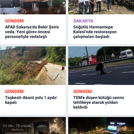
GÜNDEM
SAKARYA
AFAD Sakarya'da Bekir Şen'e
Söğütlü Harmantepe
veda: Yeni görev öncesi
Kalesi'nde restorasyon
personeliyle vedalaştı
çalışmaları başladı
GÜNDEM
GÜNDEM
Taşkesti-Abant yolu 1 aydır
TEM'e düşen kütüğü canını
kapalı
tehlikeye atarak yoldan
kaldırdı