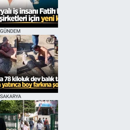
EĞİTİM
MAGAZİN
GÜNDEM
ÖZEL HABER
HALK54 PANORAMA
SAKARYA