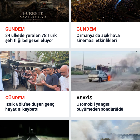
GÜNDEM
GÜNDEM
34 ülkede yeralan 78 Türk
Ormanya'da açık hava
şehitliği belgesel oluyor
sineması etkinlikleri
GÜNDEM
ASAYİŞ
İznik Gölü'ne düşen genç
Otomobil yangını
hayatını kaybetti
büyümeden söndürüldü