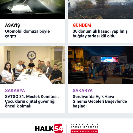
ASAYİŞ
GÜNDEM
Otomobil domuza böyle
30 dönümlük hasadı yapılmış
çarptı
buğday tarlası kül oldu
SAKARYA
SAKARYA
SATSO 31. Meslek Komitesi:
Serdivan’da Açık Hava
Çocukların dijital güvenliği
Sinema Geceleri Beşevler’de
öncelik olmalı
başladı