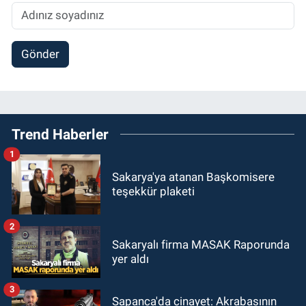
Gönder
Trend Haberler
1
Sakarya'ya atanan Başkomisere
teşekkür plaketi
2
Sakaryalı firma MASAK Raporunda
yer aldı
3
Sapanca'da cinayet: Akrabasının