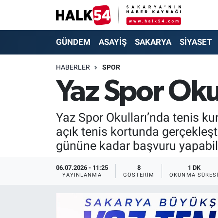
GÜNDEM
Adapazarı Nöbetçi Eczaneler
GÜNDEM
ASAYİŞ
SAKARYA
SİYASET
ASAYİŞ
Adapazarı Hava Durumu
HABERLER
SPOR
Yaz Spor Okul
YAŞAM
Adapazarı Trafik Yoğunluk Haritası
SAKARYA
Süper Lig Puan Durumu ve Fikstür
Yaz Spor Okulları’nda tenis ku
açık tenis kortunda gerçekleş
SİYASET
Tüm Manşetler
gününe kadar başvuru yapabil
EKONOMİ
Son Dakika Haberleri
06.07.2026 - 11:25
8
1 DK
YAYINLANMA
GÖSTERIM
OKUNMA SÜRES
SOKAK RÖPORTAJLARI
Haber Arşivi
SPOR