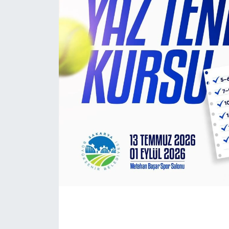
EĞİTİM
MAGAZİN
ÖZEL HABER
HALK54 PANORAMA