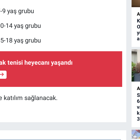
7-9 yaş grubu
A
K
10-14 yaş grubu
O
y
a
15-18 yaş grubu
k tenisi heyecanı yaşandı
A
S
e katılım sağlanacak.
6
v
k
3