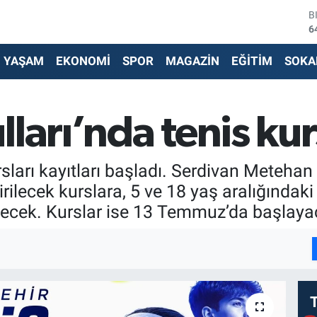
B
6
D
4
YAŞAM
EKONOMİ
SPOR
MAGAZİN
EĞİTİM
SOKA
E
5
S
6
ları’nda tenis kurs
G
6
B
rsları kayıtları başladı. Serdivan Meteha
1
tirilecek kurslara, 5 ve 18 yaş aralığın
ecek. Kurslar ise 13 Temmuz’da başlaya
I