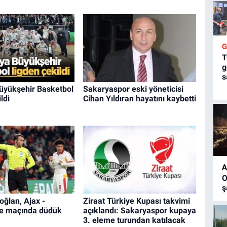
T
g
s
üyükşehir Basketbol
Sakaryaspor eski yöneticisi
ldi
Cihan Yıldıran hayatını kaybetti
A
O
ş
oğlan, Ajax -
Ziraat Türkiye Kupası takvimi
e maçında düdük
açıklandı: Sakaryaspor kupaya
3. eleme turundan katılacak