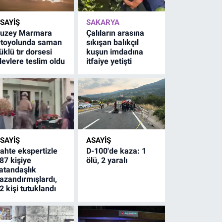
SAYİŞ
SAKARYA
uzey Marmara
Çalıların arasına
toyolunda saman
sıkışan balıkçıl
üklü tır dorsesi
kuşun imdadına
levlere teslim oldu
itfaiye yetişti
SAYİŞ
ASAYİŞ
ahte ekspertizle
D-100'de kaza: 1
87 kişiye
ölü, 2 yaralı
atandaşlık
azandırmışlardı,
2 kişi tutuklandı