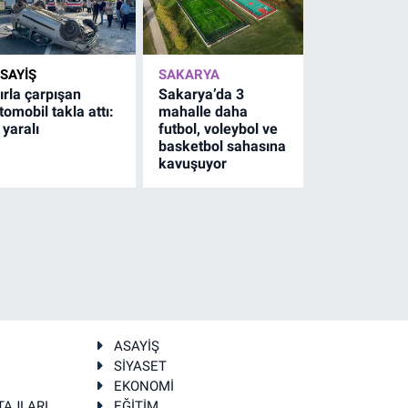
SAYİŞ
SAKARYA
ırla çarpışan
Sakarya’da 3
tomobil takla attı:
mahalle daha
 yaralı
futbol, voleybol ve
basketbol sahasına
kavuşuyor
ASAYİŞ
SİYASET
EKONOMİ
TAJLARI
EĞİTİM