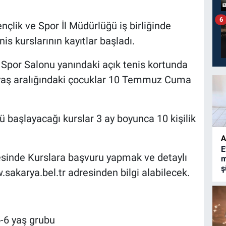
6
çlik ve Spor İl Müdürlüğü iş birliğinde
s kurslarının kayıtlar başladı.
Spor Salonu yanındaki açık tenis kortunda
8 yaş aralığındaki çocuklar 10 Temmuz Cuma
 başlayacağı kurslar 3 ay boyunca 10 kişilik
A
E
resinde Kurslara başvuru yapmak ve detaylı
m
ş
sakarya.bel.tr adresinden bilgi alabilecek.
5-6 yaş grubu