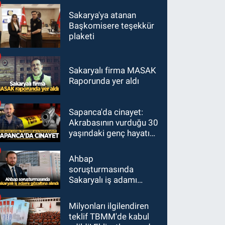
Sakarya'ya atanan
Başkomisere teşekkür
plaketi
Sakaryalı firma MASAK
Raporunda yer aldı
Sapanca'da cinayet:
Akrabasının vurduğu 30
yaşındaki genç hayatını
kaybetti
Ahbap
soruşturmasında
Sakaryalı iş adamı
gözaltına alındı
Milyonları ilgilendiren
teklif TBMM'de kabul