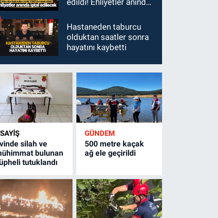
edildi! Ehliyetler anında
iptal edilecek
Hastaneden taburcu
olduktan saatler sonra
hayatını kaybetti
SAYİŞ
GÜNDEM
vinde silah ve
500 metre kaçak
ühimmat bulunan
ağ ele geçirildi
üpheli tutuklandı