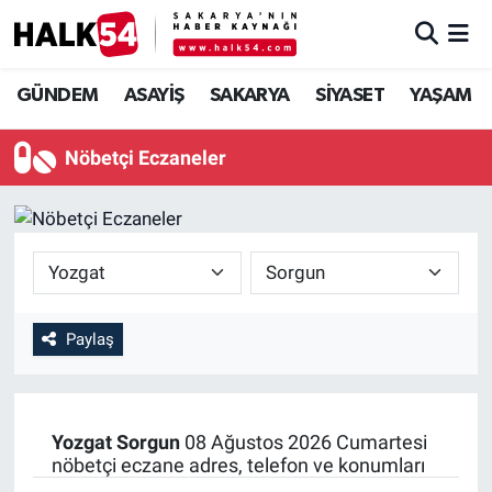
GÜNDEM
Adapazarı Nöbetçi Eczaneler
GÜNDEM
ASAYİŞ
SAKARYA
SİYASET
YAŞAM
ASAYİŞ
Adapazarı Hava Durumu
Nöbetçi Eczaneler
YAŞAM
Adapazarı Trafik Yoğunluk Haritası
SAKARYA
Süper Lig Puan Durumu ve Fikstür
SİYASET
Tüm Manşetler
Paylaş
EKONOMİ
Son Dakika Haberleri
SOKAK RÖPORTAJLARI
Haber Arşivi
Yozgat
Sorgun
08 Ağustos 2026 Cumartesi
nöbetçi eczane adres, telefon ve konumları
SPOR