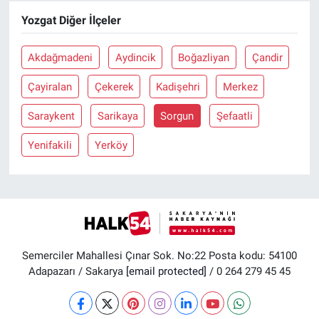
Yozgat Diğer İlçeler
Akdağmadeni
Aydincik
Boğazliyan
Çandir
Çayiralan
Çekerek
Kadişehri
Merkez
Saraykent
Sarikaya
Sorgun
Şefaatli
Yenifakili
Yerköy
Semerciler Mahallesi Çınar Sok. No:22 Posta kodu: 54100
Adapazarı / Sakarya
[email protected]
/ 0 264 279 45 45