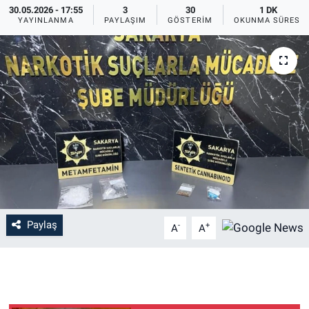
30.05.2026 - 17:55
3
30
1 DK
YAYINLANMA
PAYLAŞIM
GÖSTERIM
OKUNMA SÜRESI
EĞİTİM
MAGAZİN
ÖZEL HABER
HALK54 PANORAMA
Paylaş
-
+
A
A