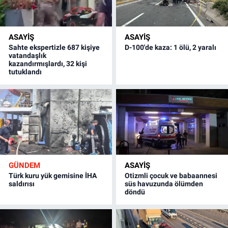
ASAYİŞ
ASAYİŞ
Sahte ekspertizle 687 kişiye
D-100'de kaza: 1 ölü, 2 yaralı
vatandaşlık
kazandırmışlardı, 32 kişi
tutuklandı
GÜNDEM
ASAYİŞ
Türk kuru yük gemisine İHA
Otizmli çocuk ve babaannesi
saldırısı
süs havuzunda ölümden
döndü