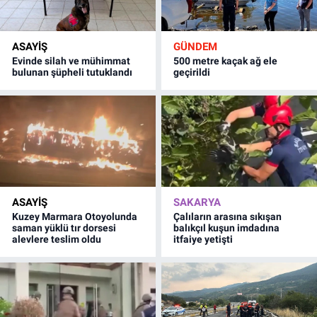
ASAYİŞ
GÜNDEM
Evinde silah ve mühimmat
500 metre kaçak ağ ele
bulunan şüpheli tutuklandı
geçirildi
ASAYİŞ
SAKARYA
Kuzey Marmara Otoyolunda
Çalıların arasına sıkışan
saman yüklü tır dorsesi
balıkçıl kuşun imdadına
alevlere teslim oldu
itfaiye yetişti