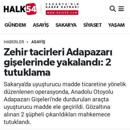
GÜNDEM
Adapazarı Nöbetçi Eczaneler
GÜNDEM
ASAYİŞ
SAKARYA
SİYASET
YAŞAM
ASAYİŞ
Adapazarı Hava Durumu
HABERLER
ASAYİŞ
Zehir tacirleri Adapazarı
YAŞAM
Adapazarı Trafik Yoğunluk Haritası
gişelerinde yakalandı: 2
SAKARYA
Süper Lig Puan Durumu ve Fikstür
tutuklama
SİYASET
Tüm Manşetler
Sakarya'da uyuşturucu madde ticaretine yönelik
düzenlenen operasyonda, Anadolu Otoyolu
EKONOMİ
Son Dakika Haberleri
Adapazarı Gişeleri'nde durdurulan araçta
uyuşturucu madde ele geçirildi. Gözaltına
SOKAK RÖPORTAJLARI
Haber Arşivi
alınan 2 şüpheli çıkarıldıkları mahkemece
tutuklandı.
SPOR