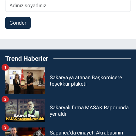
Gönder
Trend Haberler
1
Sakarya'ya atanan Başkomisere
teşekkür plaketi
2
Sakaryalı firma MASAK Raporunda
yer aldı
3
Sapanca'da cinayet: Akrabasının